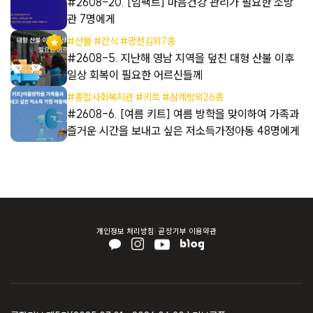
들
#2608-20. [임팩트] 마음건강 관리가 필요한 소방
관 7명에게
#산불 #간식 #광천김외7종
들
#2608-5. 지난해 영남 지역을 덮친 대형 산불 이후
일상 회복이 필요한 어르신들께
#종합사회복지관 #키트 #삼계탕외26종
해
#2608-6. [여름 키트] 여름 방학을 맞이하여 가족과
즐거운 시간을 보내고 싶은 저소득가정아동 48명에게
개인정보 처리방침
곧장기부 이용약관