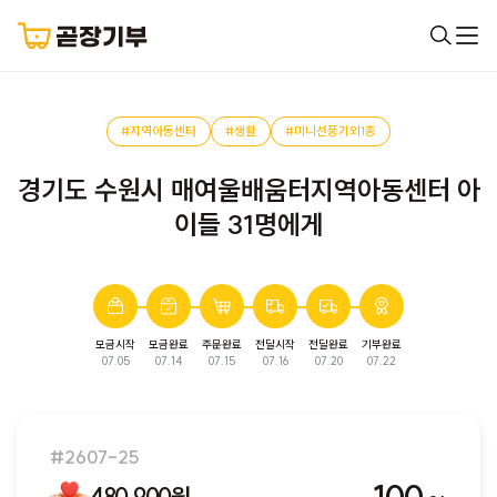
#지역아동센터
#생활
#미니선풍기외1종
경기도 수원시 매여울배움터지역아동센터 아
이들 31명에게
모금시작
모금완료
주문완료
전달시작
전달완료
기부완료
완료된 모금입니다. 다음 모금에서 만나요!
07.05
07.14
07.15
07.16
07.20
07.22
#2607-25
480,900원