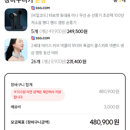
장바구니가
곧장
[비밀코드] 터보젯 휴대용 미니 무선 손 선풍기 초강력 100단
저소음 핸디 핸드 캠핑 손풍기
5개
(개당 49,900원)
249,500 원
2세대 아이스 커브 넥쿨러 무더위 목걸이 쿨스카프 넥밴드 냉
감 캠핑 등산 야외
26개
(개당 8,900원)
231,400 원
장바구니 합계
480,900 원
※100원 미만 금액은 재단에서 지원
합니다.
3,000 원
배송비
480,900 원
모금목표 (장바구니금액)