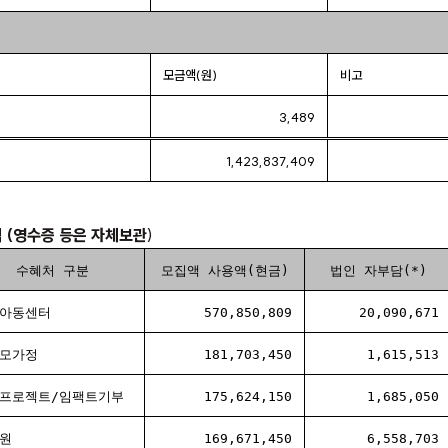
모금액(원)
비고
3,489
1,423,837,409
역 (영수증 등은 자체보관
)
수혜처 구분
모집액 사용액(현금)
법인 자부담(*)
아동센터
570,850,809
20,090,671
모가정
181,703,450
1,615,513
프로젝트/임팩트기부
175,624,150
1,685,050
원
169,671,450
6,558,703