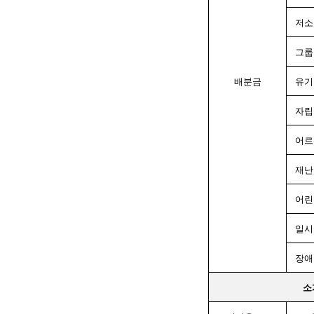
저소
그룹
배분금
유기
자립
어르
재난
어린
일시
장애
소