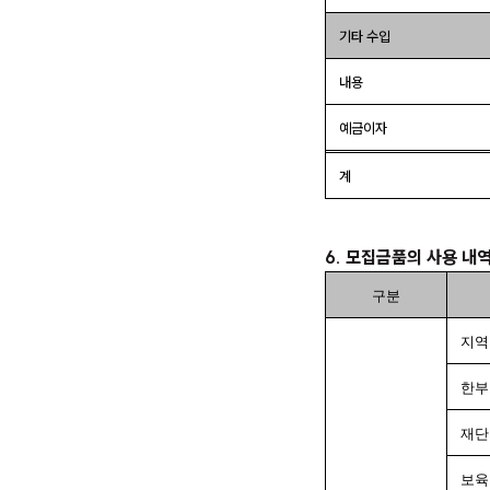
기타 수입
내용
예금이자
계
6. 모집금품의 사용 내
구분
지역
한부
재단
보육