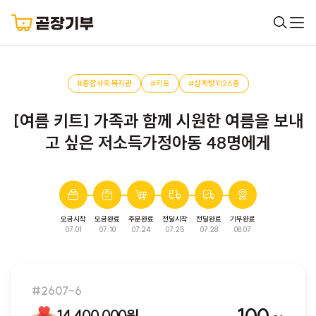
#종합사회복지관
#키트
#삼계탕외26종
[여름 키트] 가족과 함께 시원한 여름을 보내
고 싶은 저소득가정아동 48명에게
모금시작
모금완료
주문완료
전달시작
전달완료
기부완료
완료된 모금입니다. 다음 모금에서 만나요!
07.01
07.10
07.24
07.25
07.28
08.07
#2607-6
14,400,000원