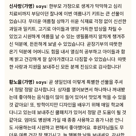
신사랑(가명) says:
한부모 가정으로 생계가 막막하고 심리
치료비까지 부담이던 찰나에 이번 여름나기 키트는 큰 선물이
었습니다. 무더운 여름철 상하기 쉬운 식재료 걱정 없이 신선한
과일과 밀키트, 고기로 아이들과 영양 가득한 밥상을 차릴 수
있었고 시원하게 여름을 날 수 있는 생필품까지 알차게 챙겨주
신 덕분에, 든든하게 보낼 수 있었습니다. 곧장기부의 따뜻한
온기 덕분에 어머니도 힘을 내서 열심히 공부하고 아이들과 함
께 밝고 건강하게 잘 살아가겠다고 다짐할 수 있었습니다. 따뜻
한 사랑과 지원을 보내주신 모든 분께 진심으로 감사합니다!
황노을(가명) says:
곧 생일인데 이렇게 특별한 선물을 주셔
서 정말 정말 감사합니다. 상자를 열어보면서 하나하나 꺼내봤
는데 좋아하는 음식들이 많이 들어 있어서 맛있게 먹을 수 있을
것 같아요! 또, 방학이지만 디자인을 배우기 위해 매일 학교에
다니고 있는데 보내주신 쿨패치가 있어서 정말 큰 도움이 될 것
같아요. 엄마도 병원에 가실 때 종종 사용하고 휴가 나온 언니
도 사용하는데 시원하고 편해서 좋아했어요. 후원자님들도 무
더운 여름 건강 잘 챙기시고, 늘 행복한 날들 보내세요. 감사합