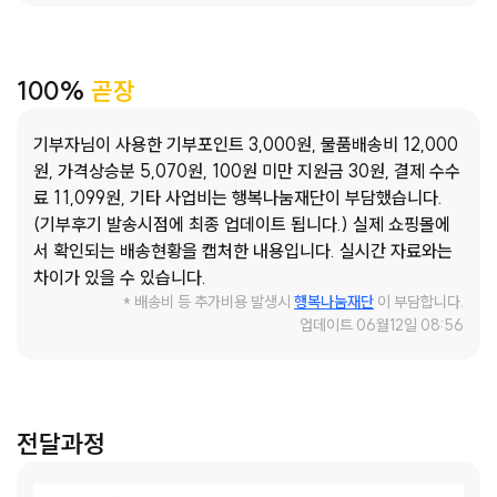
들이 빗길에서도 운전자의 눈에 잘 띌 수 있도록, 그리고 좁은
시야를 확보할 수 있도록 "투명창이 달린 안전 우산'"을 선물하
고 싶습니다. 비에 젖지 않고 건강하게 센터에 올 수 있습니다.
100%
곧장
안전한 시야 확보를 위한 투명창을 통해 앞을 보며 안전하게 걸
을 수 있습니다. 내 몸에 꼭 맞는 예쁜 우산으로 아이들의 마음
까지 밝아집니다. 이번 장마철, 빗소리가 아이들에게 두려움이
기부자님이 사용한 기부포인트 3,000원, 물품배송비 12,000
아닌 '즐거운 노랫소리'가 될 수 있도록 도와주세요. 기부자님의
원, 가격상승분 5,070원, 100원 미만 지원금 30원, 결제 수수
소중한 나눔으로 39명의 아이들이 자신의 꿈을 향해 한 발짝
료 11,099원, 기타 사업비는 행복나눔재단이 부담했습니다.
더 안전하게 다가갈 수 있습니다. 빗길이 안전하고 즐거움이 가
(기부후기 발송시점에 최종 업데이트 됩니다.) 실제 쇼핑몰에
득한 웃음길이 될 수 있도록 따뜻한 사랑을 보내주세요~ 감사
서 확인되는 배송현황을 캡처한 내용입니다. 실시간 자료와는
합니다.
차이가 있을 수 있습니다.
* 배송비 등 추가비용 발생시
행복나눔재단
이 부담합니다.
업데이트 06월12일 08:56
전달과정