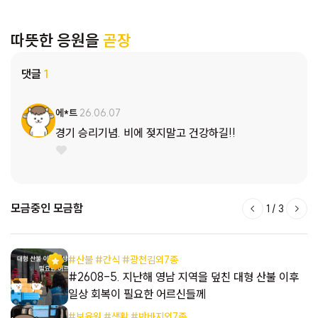
따뜻한 응원을
곧장
댓글
1
에*트
26.06.07
경기 승리기념. 비에 젖지말고 건강하길!!
모금중인 모금함
1
/
3
#산불 #간식 #광천김외7종
아이
#2608-5. 지난해 영남 지역을 덮친 대형 산불 이후
일상 회복이 필요한 어르신들께
#보육원 #생활 #반바지외7종