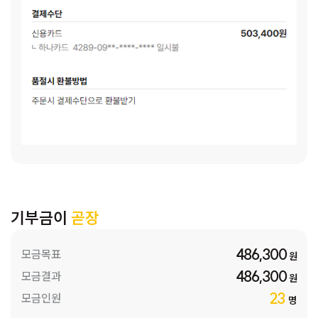
기부금이
곧장
486,300
모금목표
원
486,300
모금결과
원
23
모금인원
명