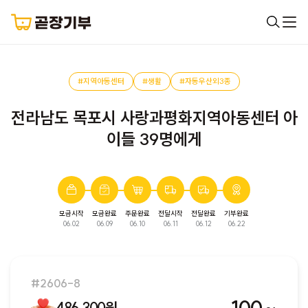
#지역아동센터
#생활
#자동우산외3종
전라남도 목포시 사랑과평화지역아동센터 아
이들 39명에게
모금시작
모금완료
주문완료
전달시작
전달완료
기부완료
완료된 모금입니다. 다음 모금에서 만나요!
06.02
06.09
06.10
06.11
06.12
06.22
#2606-8
486,300원