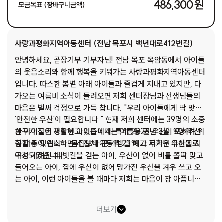
486,300 원
모금목표 (장바구니금액)
사랑과평화지역아동센터 (전남 목포시 백년대로412번길)
안녕하세요, 곧장기부 기부자님! 전남 목포 옥암동에서 아이들
의 웃음소리와 함께 행복을 키워가는 사랑과평화지역아동센터
입니다. 따스한 봄볕 아래 아이들과 즐겁게 지내고 있지만, 다
가오는 여름비 소식이 들려오면 저희 센터장님과 선생님들의
마음은 벌써 걱정으로 가득 찹니다. "우리 아이들에게 딱 맞는
'안전한 우산'이 필요합니다." 현재 저희 센터에는 39명의 소중
한 아이들이 생활하고 있습니다. 특히 2026년 3월, 9명의 신
체구가 작은 저학년 아이들에게는 어른용 큰 우산이 오히려 위
규 아동이 입소하면서 전체 아동의 23%가 저학년 아이들로
험할 수 있습니다. 몸집보다 큰 가방을 메고 무거운 우산에 시
구성되었습니다.
야가 가려진 채 빗길을 걷는 아이, 우산이 없어 비를 쫄딱 맞고
들어오는 아이, 집에 우산이 없어 망가진 우산을 겨우 쓰고 오
는 아이, 이런 아이들을 볼 때마다 저희는 마음이 참 아픕니다.
부모님의 어려운 형편 때문에 우산 하나 마음 편히 갖지 못해
아이들의 자존감이 상처 입지 않기를 간절히 바랍니다. 곧장기
더보기
부 기부자님, 39명 아이들의 든든한 우산이 되어주세요! 아이