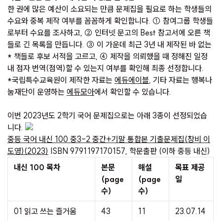
한 권에 많은 예산이 소요되는 만큼 문제집을 필요로 하는 학생들의
수요와 중복 제작 여부를 꼼꼼하게 확인합니다. ① 참여그룹 학생들
로부터 수요를 조사하고, ② 인터넷 문고의 Best 참고서에 오른 책
들로 긴 목록을 만듭니다. ③ 이 가운데 최근 3년 내 제작된 바 없는
* 책들로 후보 서적을 고르고, ④ 제작을 의뢰했을 때 정해진 일정
내 점자 번역(점역)할 수 있는지 여부를 확인해 최종 선정합니다.
*국립특수교육원이 제작한 자료는
에듀에이블
, 기타 자료는 행복나
눔재단이 운영하는
에듀모아
에서 확인할 수 있습니다.
이번 2023년도 2학기 국어 문제집으로는 아래 3종이 선정되었습
니다.
중등 국어 내신 100 중3-2 중간+기말 통합본 기출문제집(창비 이
도영)(2023)
ISBN 9791197170157, 학문출판 (이하 중등 내신)
내신 100 목차
본문
해설
목표 제공
(page
(page
일
수)
수)
01 읽고 쓰는 즐거움
43
11
23.07.14