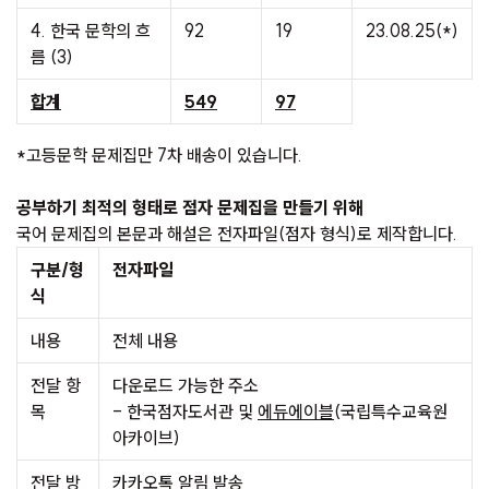
4. 한국 문학의 흐
92
19
23.08.25(*)
름 (3)
합계
549
97
*고등문학 문제집만 7차 배송이 있습니다.
공부하기 최적의 형태로 점자 문제집을 만들기 위해
국어 문제집의 본문과 해설은 전자파일(점자 형식)로 제작합니다.
구분/형
전자파일
식
내용
전체 내용
전달 항
다운로드 가능한 주소
목
- 한국점자도서관 및
에듀에이블
(국립특수교육원
아카이브)
전달 방
카카오톡 알림 발송