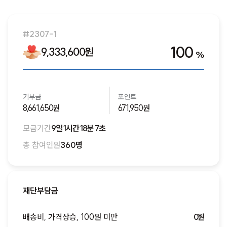
새로운 모금함이 오픈되면 알림을 받을 수 있도록 알림을 신
청해주세요!
#2307-1
알림신청하기
100
9,333,600원
%
기부금
포인트
8,661,650원
671,950원
모금기간
9일 1시간 18분 7초
총 참여인원
360명
재단부담금
배송비, 가격상승, 100원 미만
0원