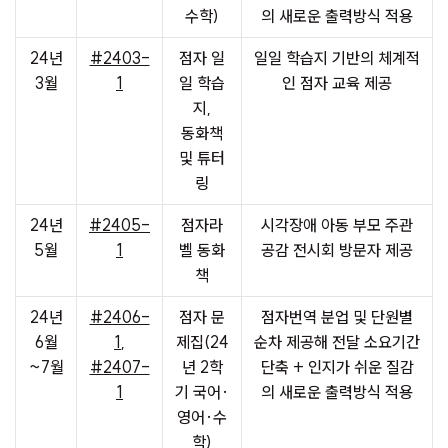
수학)
의 새로운 출력방식 적용
24년
#2403-
점자 일
일일 학습지 기반의 체계적
3월
1
일 학습
인 점자 교육 제공
지,
동화책
및 튜터
링
24년
#2405-
점자라
시각장애 아동 부모 주관
5월
1
벨 동화
공감 전시회 방문자 제공
책
24년
#2406-
점자 문
점자번역 분업 및 단원별
6월
1
,
제집(24
순차 제공해 전달 소요기간
~7월
#2407-
년 2학
단축 + 인지가 쉬운 질감
1
기 국어·
의 새로운 출력방식 적용
영어·수
학)