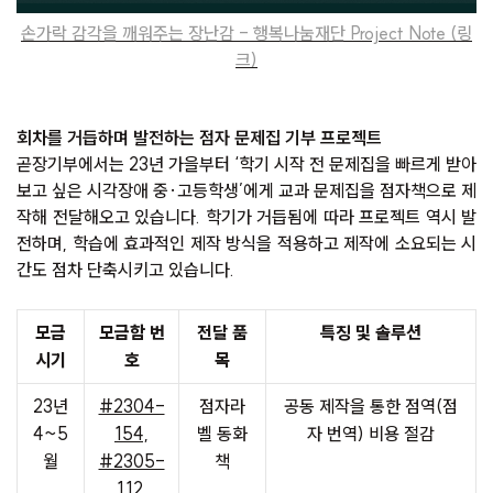
손가락 감각을 깨워주는 장난감 - 행복나눔재단 Project Note (링
크)
회차를 거듭하며 발전하는 점자 문제집 기부 프로젝트
곧장기부에서는 23년 가을부터 ‘학기 시작 전 문제집을 빠르게 받아
보고 싶은 시각장애 중·고등학생’에게 교과 문제집을 점자책으로 제
작해 전달해오고 있습니다. 학기가 거듭됨에 따라 프로젝트 역시 발
전하며, 학습에 효과적인 제작 방식을 적용하고 제작에 소요되는 시
간도 점차 단축시키고 있습니다.
모금
모금함 번
전달 품
특징 및 솔루션
시기
호
목
23년
#2304-
점자라
공동 제작을 통한 점역(점
4~5
154,
벨 동화
자 번역) 비용 절감
월
#2305-
책
112,