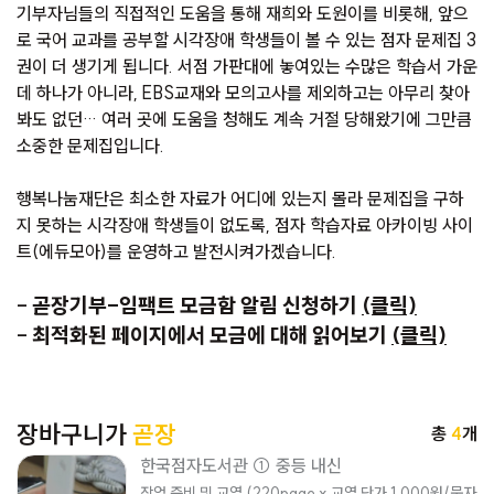
기부자님들의 직접적인 도움을 통해 재희와 도원이를 비롯해, 앞으
로 국어 교과를 공부할 시각장애 학생들이 볼 수 있는 점자 문제집 3
권이 더 생기게 됩니다. 서점 가판대에 놓여있는 수많은 학습서 가운
데 하나가 아니라, EBS교재와 모의고사를 제외하고는 아무리 찾아
봐도 없던… 여러 곳에 도움을 청해도 계속 거절 당해왔기에 그만큼
소중한 문제집입니다.
행복나눔재단은 최소한 자료가 어디에 있는지 몰라 문제집을 구하
지 못하는 시각장애 학생들이 없도록, 점자 학습자료 아카이빙 사이
트(
에듀모아
)를 운영하고 발전시켜가겠습니다.
-
곧장기부-임팩트 모금함 알림 신청하기
(클릭)
-
최적화된 페이지에서 모금에 대해 읽어보기
(클릭)
장바구니가
곧장
총
4
개
한국점자도서관 ① 중등 내신
작업 준비 및 교열 (220page x 교열 단가 1,000원/묵자