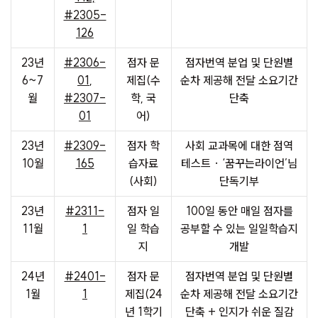
#2305-
126
23년
#2306-
점자 문
점자번역 분업 및 단원별
6~7
01
,
제집(수
순차 제공해 전달 소요기간
월
#2307-
학, 국
단축
01
어)
23년
#2309-
점자 학
사회 교과목에 대한 점역
10월
165
습자료
테스트 · ‘꿈꾸는라이언’님
(사회)
단독기부
23년
#2311-
점자 일
100일 동안 매일 점자를
11월
1
일 학습
공부할 수 있는 일일학습지
지
개발
24년
#2401-
점자 문
점자번역 분업 및 단원별
1월
1
제집(24
순차 제공해 전달 소요기간
년 1학기
단축 + 인지가 쉬운 질감