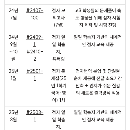
24년
#2407-
점자 모
고3 학생들의 문제풀이 속
7월
100
의고사
도 향상을 위해 점자 시험
(7월)
지 제작 및 시험 진행
24년
#2409-
점자 일
일일 학습지 기반의 체계적
9월
1
,
일 학습
인 점자 교육 제공
~10
#2410-
지,
월
2
튜터링
25년
#2501-
점자 문
점자번역 분업 및 단원별
1월
1
제집(25
순차 제공해 전달 소요기간
년 1학기
단축 + 인지가 쉬운 질감
국어·영
의 새로운 출력방식 적용
어) 1차
25년
#2503-
점자 일
일일 학습지 기반의 체계적
3월
1
일 학습
인 점자 교육 제공
지,