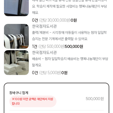
례에 걸친 피드백을 통해 전문 집필진을 통해 만들어졌어
요. 학습지 제작에 필요한 사업비는 행복나눔재단이 부담
해요.
0건
(건당 30,000,000원)
0 원
한국점자도서관
출력/제본비 - 시각장애 아동들이 사용하는 점자 일일학
습지는 전문 기계에서만 출력할 수 있어요.
1건
(건당 500,000원)
500,000 원
한국점자도서관
배송비 - 점자 일일학습지 배송비는 행복나눔재단이 부담
할게요.
0건
(건당 5,000원)
0 원
장바구니 합계
500,000 원
※100원 미만 금액은 재단에서 지원
합니다.