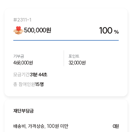
새로운 모금함이 오픈되면 알림을 받을 수 있도록 알림을 신
청해주세요!
#2311-1
알림신청하기
100
500,000원
%
기부금
포인트
468,000원
32,000원
모금기간
31분 44초
총 참여인원
15명
재단부담금
배송비, 가격상승, 100원 미만
0원