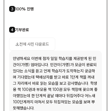
1
/
1
100% 진행
3
기부완료
4
3
/
4
드
사진 다운로드
전체 사진 다운로드
안녕하세요 이번에 점자 일일 학습지를 제공받게 된 민
건이(가명) 엄마입니다. 민건이(가명)가 모금이 완료되
었다는 소식을 듣고 언제 학습지가 도착하는지 궁금하
며 기다렸는데 택배상자를 받고 바로 1단계 책을 꺼내
그 자리에서 바로 읽는 모습을 보고 감사했습니다. 학생
용 책 100권과 부모용 책 100권 모두 책장에 꽂으며 좋
아했었는데 한 단계씩 끝날 때마다 뒤집어주다 어느새
100단계까지 마쳐서 모두 뒤집혀있는 모습을 보며 뿌
듯해했습니다.