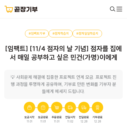
#임팩트기부
#점자학습지
#점자일일학습지
[임팩트] [11/4 점자의 날 기념] 점자를 집에
서 매일 공부하고 싶은 민건(가명)이에게
💡 사회문제 해결에 집중한 프로젝트 연계 모금. 프로젝트 진
행 과정을 투명하게 공유하며, 기부로 만든 변화를 기부자 분
들에게 메세지 드립니다.
모금시작
모금완료
주문완료
전달시작
전달완료
기부완료
11.01
11.01
11.01
11.02
12.28
12.28
점자일일학습지
모금이 완료되었습니다.