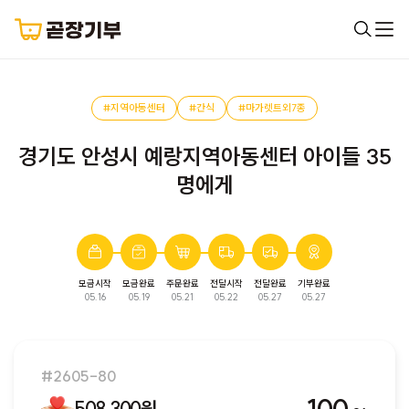
#지역아동센터
#간식
#마가렛트외7종
경기도 안성시 예랑지역아동센터 아이들 35
명에게
모금시작
모금완료
주문완료
전달시작
전달완료
기부완료
완료된 모금입니다. 다음 모금에서 만나요!
05.16
05.19
05.21
05.22
05.27
05.27
#2605-80
508,300원