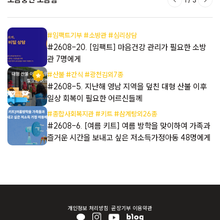
#임팩트기부 #소방관 #심리상담
들
#2608-20. [임팩트] 마음건강 관리가 필요한 소방
관 7명에게
#산불 #간식 #광천김외7종
들
#2608-5. 지난해 영남 지역을 덮친 대형 산불 이후
일상 회복이 필요한 어르신들께
#종합사회복지관 #키트 #삼계탕외26종
해
#2608-6. [여름 키트] 여름 방학을 맞이하여 가족과
즐거운 시간을 보내고 싶은 저소득가정아동 48명에게
개인정보 처리방침
곧장기부 이용약관