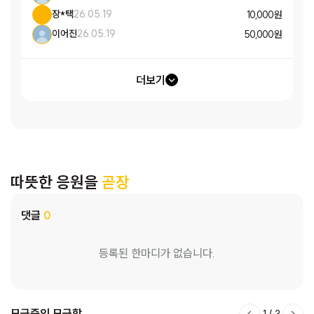
장*택
26.05.19
10,000 원
이어진
26.05.19
50,000 원
더보기
따뜻한 응원을
곧장
댓글
0
등록된 한마디가 없습니다.
모금중인 모금함
1
/
3