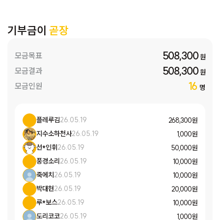
기부금이
곧장
508,300
모금목표
원
508,300
모금결과
원
16
모금인원
명
플레루김
26.05.19
268,300 원
지수소하천사
26.05.19
1,000 원
선*인휘
26.05.19
50,000 원
풍경소리
26.05.19
10,000 원
죽에치
26.05.19
10,000 원
박대현
26.05.19
20,000 원
루*보스
26.05.19
10,000 원
도리코코
26.05.19
1,000 원