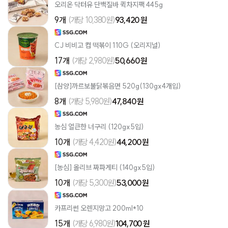
오리온 닥터유 단백질바 퀵차지팩 445g
9개
(개당 10,380원)
93,420 원
CJ 비비고 컵 떡볶이 110G (오리지널)
17개
(개당 2,980원)
50,660 원
[삼양]까르보불닭볶음면 520g(130gx4개입)
8개
(개당 5,980원)
47,840 원
농심 얼큰한 너구리 (120gx5입)
10개
(개당 4,420원)
44,200 원
[농심] 올리브 짜파게티 (140gx5입)
10개
(개당 5,300원)
53,000 원
카프리썬 오렌지망고 200ml*10
15개
(개당 6,980원)
104,700 원