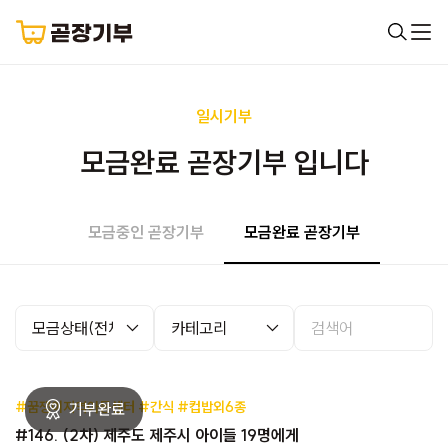
일시기부
모금완료 곧장기부 입니다
모금중인 곧장기부
모금완료 곧장기부
#꿈쟁이지역아동센터 #간식 #컵밥외6종
#146. (2차) 제주도 제주시 아이들 19명에게