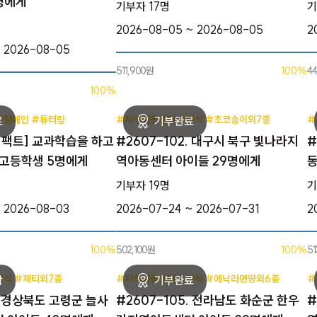
명에게
기부자 17명
기
2026-08-05 ~ 2026-08-05
2
~ 2026-08-05
511,900원
100%
4
100%
각장애인 #튜터링
#지역아동센터 #간식 #초코송이외7종
#
[임팩트] 교과학습을 하고
#2607-102. 대구시 북구 빛나라지
#
 고등학생 5명에게
역아동센터 아이들 29명에게
동
기부자 19명
기
~ 2026-08-03
2026-07-24 ~ 2026-07-31
2
100%
502,100원
100%
51
간식 #제티외7종
#지역아동센터 #간식 #에낙라면땅외6종
#
. 경상북도 고령군 늘사
#2607-105. 전라남도 화순군 한우
#