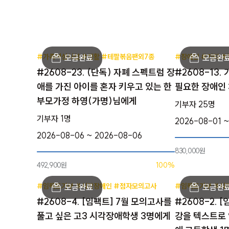
#가족여성시설 #생활 #테팔볶음팬외7종
#장애인 #기타 
#2608-23. (단독) 자폐 스펙트럼 장
#2608-13.
애를 가진 아이를 혼자 키우고 있는 한
필요한 장애인
부모가정 하영(가명)님에게
기부자 25명
기부자 1명
2026-08-01 
2026-08-06 ~ 2026-08-06
830,000원
492,900원
100%
#임팩트기부 #시각장애인 #점자모의고사
#임팩트기부 #시
#2608-4. [임팩트] 7월 모의고사를
#2608-2. 
풀고 싶은 고3 시각장애학생 3명에게
강을 텍스트로