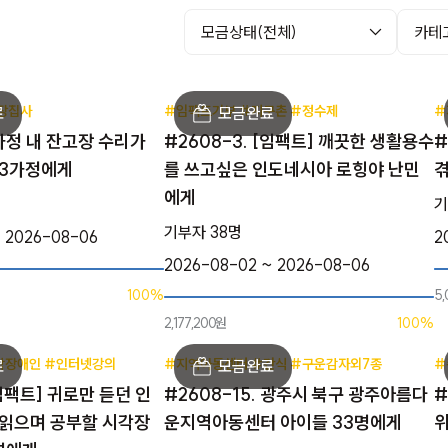
#장집사
#임팩트기부 #지구촌 #정수제
#
 가정 내 잔고장 수리가
#2608-3. [임팩트] 깨끗한 생활용수
#
 3가정에게
를 쓰고싶은 인도네시아 로힝야 난민
겪
에게
기
기부자 38명
~ 2026-08-06
2
2026-08-02 ~ 2026-08-06
100%
5
2,177,200원
100%
각장애인 #인터넷강의
#지역아동센터 #간식 #구운감자외7종
#
[임팩트] 귀로만 듣던 인
#2608-15. 광주시 북구 광주아름다
#
 읽으며 공부할 시각장
운지역아동센터 아이들 33명에게
위