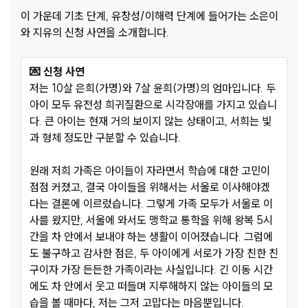
이 가운데 기초 단계, 유창성/이해력 단계에 들어가는 소은이
와 지유의 신청 사연을 소개합니다.
💌 신청 사연
저는
10
살 은희
(
가명
)
와
7
살 윤희
(
가명
)
의 엄마입니다
.
두
아이 모두 유전성 희귀질환으로 시각장애를 가지고 있습니
다
.
큰 아이는 현재 거의 보이지 않는 상태이고
,
서희는 빛
과 형체 정도만 구분할 수 있습니다
.
원래 저희 가족은 아이들이 자라면서 학습에 대한 고민이
점점 커졌고
,
결국 아이들을 위해서는 서울로 이사해야겠
다는 결론에 이르렀습니다
.
그렇게 가족 모두가 서울로 이
사를 왔지만
,
서울에 와서도 맹학교 통학을 위해 왕복
5
시
간을 차 안에서 보내야 하는 생활이 이어졌습니다
.
그럼에
도 불구하고 감사한 점은
,
두 아이에게 서로가 가장 친한 친
구이자 가장 든든한 가족이라는 사실입니다
.
긴 이동 시간
에도 차 안에서 웃고 떠들며 지루해하지 않는 아이들의 모
습을 볼 때마다
,
저는 그저 고맙다는 마음뿐입니다
.