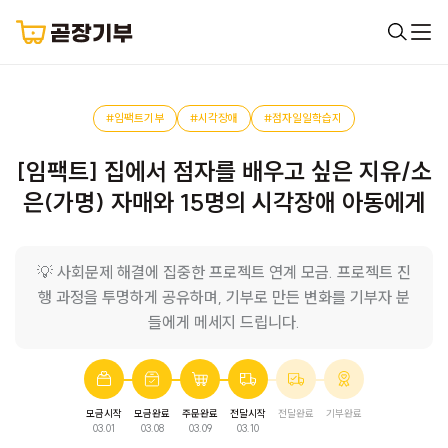
#임팩트기부
#시각장애
#점자일일학습지
[임팩트] 집에서 점자를 배우고 싶은 지유/소
은(가명) 자매와 15명의 시각장애 아동에게
💡 사회문제 해결에 집중한 프로젝트 연계 모금. 프로젝트 진
행 과정을 투명하게 공유하며, 기부로 만든 변화를 기부자 분
들에게 메세지 드립니다.
모금시작
모금완료
주문완료
전달시작
전달완료
기부완료
03.01
03.08
03.09
03.10
점자일일학습지
모금이 완료되었습니다.