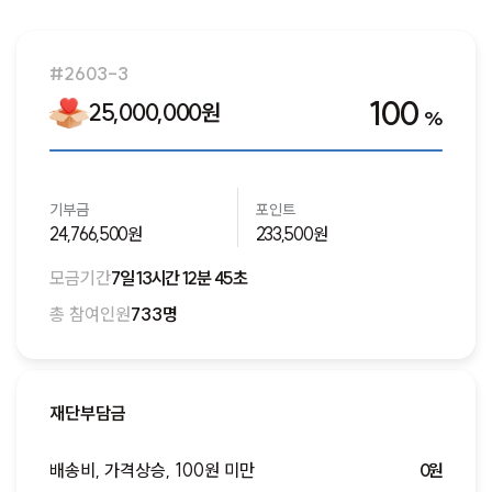
새로운 모금함이 오픈되면 알림을 받을 수 있도록 알림을 신
청해주세요!
#2603-3
알림신청하기
100
25,000,000원
%
기부금
포인트
24,766,500원
233,500원
모금기간
7일 13시간 12분 45초
총 참여인원
733명
재단부담금
배송비, 가격상승, 100원 미만
0원