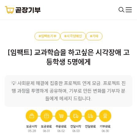
#임팩트기부
#시각장애인
#기타
[임팩트] 교과학습을 하고싶은 시각장애 고
등학생 5명에게
💡 사회문제 해결에 집중한 프로젝트 연계 모금. 프로젝트 진
행 과정을 투명하게 공유하며, 기부로 만든 변화를 기부자 분
들에게 메세지 드립니다.
모금시작
모금완료
주문완료
전달시작
전달완료
기부완료
05.28
06.01
06.02
06.03
06.30
튜터링
모금이 완료되었습니다.