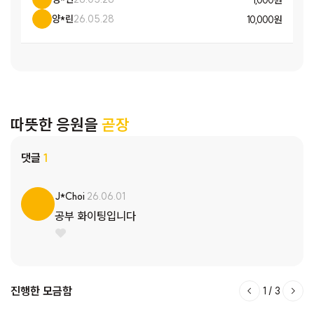
양*린
26.05.28
10,000 원
따뜻한 응원을
곧장
댓글
1
J*Choi
26.06.01
공부 화이팅입니다
진행한 모금함
1
/
3