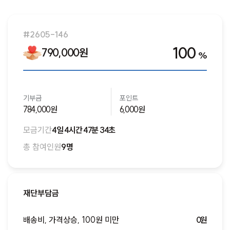
새로운 모금함이 오픈되면 알림을 받을 수 있도록 알림을 신
청해주세요!
#2605-146
알림신청하기
100
790,000원
%
기부금
포인트
784,000원
6,000원
모금기간
4일 4시간 47분 34초
총 참여인원
9명
재단부담금
배송비, 가격상승, 100원 미만
0원