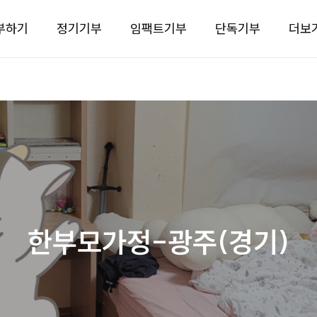
부하기
정기기부
임팩트기부
단독기부
더보
한부모가정-광주(경기)