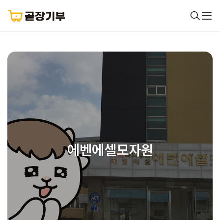
에벤에셀모자원