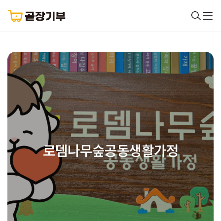
로뎀나무숲공동생활가정