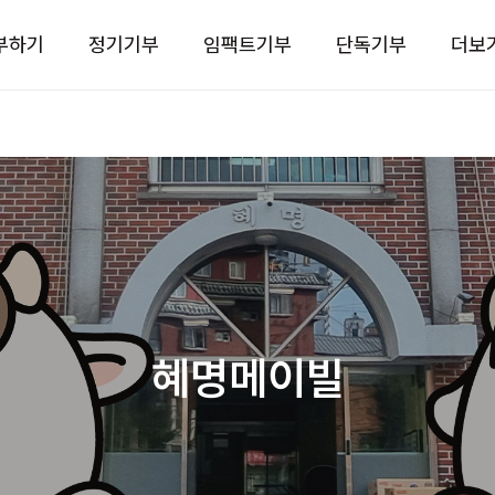
부하기
정기기부
임팩트기부
단독기부
더보
혜명메이빌