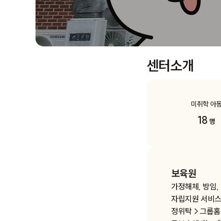
센터소개
미취학 아
18
명
보육원
가정해체, 방임,
자립지원 서비스
정위탁→그룹홈(