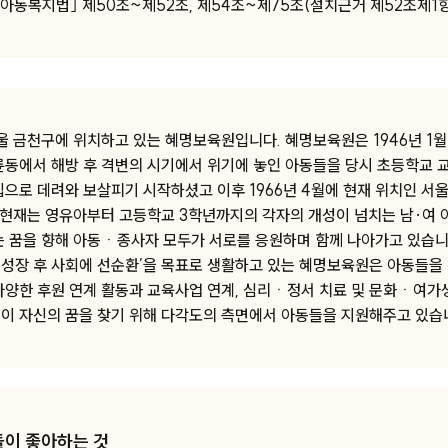
｢아동복지법｣ 제50조~제52조, 제54조~제75조(설치근거 제52조제1항
울 금천구에 위치하고 있는 혜명보육원입니다. 혜명보육원은 1946년 1월
륜동에서 해방 후 격변의 시기에서 위기에 놓인 아동들을 당시 초등학교 
집으로 데려와 보살피기 시작하셨고 이후 1966년 4월에 현재 위치인 서
, 현재는 영유아부터 고등학교 3학년까지의 각자의 개성이 넘치는 남·여
는 꿈을 향해 아동ㆍ종사자 모두가 서로를 응원하며 함께 나아가고 있습니다
성장 후 사회에 선순환’을 목표로 생활하고 있는 혜명보육원은 아동들을
다양한 후원 연계 활동과 교육사업 연계, 심리ㆍ정서 치료 및 문화ㆍ여가
이 자신의 꿈을 찾기 위해 다각도의 측면에서 아동들을 지원해주고 있습
들이 좋아하는 것