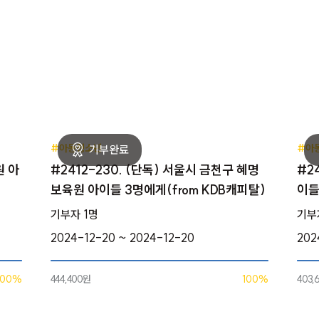
#아동청소년
#아
원 아
#2412-230. (단독) 서울시 금천구 혜명
#2
보육원 아이들 3명에게(from KDB캐피탈)
이들
기부자 1명
기부
2024-12-20 ~ 2024-12-20
202
100%
444,400원
100%
403,