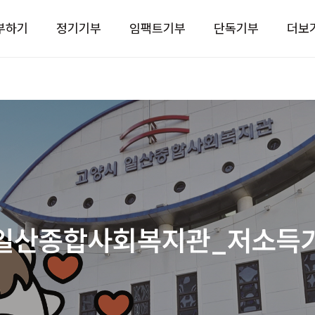
부하기
정기기부
임팩트기부
단독기부
더보
일산종합사회복지관_저소득