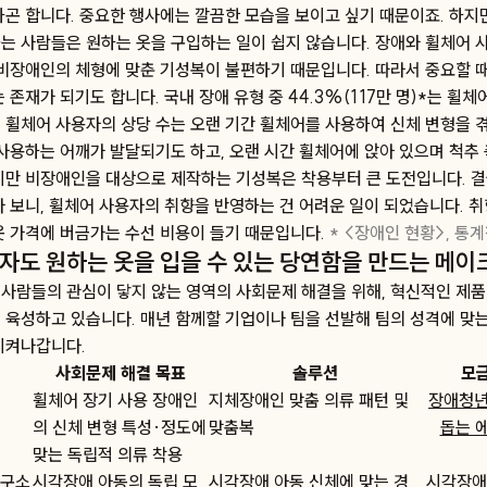
하곤 합니다. 중요한 행사에는 깔끔한 모습을 보이고 싶기 때문이죠. 하지
는 사람들은 원하는 옷을 구입하는 일이 쉽지 않습니다. 장애와 휠체어 
 비장애인의 체형에 맞춘 기성복이 불편하기 때문입니다. 따라서 중요할 때
 존재가 되기도 합니다. 국내 장애 유형 중 44.3%(117만 명)*는 휠
 휠체어 사용자의 상당 수는 오랜 기간 휠체어를 사용하여 신체 변형을 겪
 사용하는 어깨가 발달되기도 하고, 오랜 시간 휠체어에 앉아 있으며 척추
지만 비장애인을 대상으로 제작하는 기성복은 착용부터 큰 도전입니다. 결
다 보니, 휠체어 사용자의 취향을 반영하는 건 어려운 일이 되었습니다. 
옷 가격에 버금가는 수선 비용이 들기 때문입니다.
* <장애인 현황>, 통계청
자도 원하는 옷을 입을 수 있는 당연함을 만드는 메이
사람들의 관심이 닿지 않는 영역의 사회문제 해결을 위해, 혁신적인 제
 육성하고 있습니다. 매년 함께할 기업이나 팀을 선발해 팀의 성격에 맞
시켜나갑니다.
사회문제 해결 목표
솔루션
모
휠체어 장기 사용 장애인
지체장애인 맞춤 의류 패턴 및
장애청년
의 신체 변형 특성·정도에
맞춤복
돕는 
맞는 독립적 의류 착용
구소
시각장애 아동의 독립 모
시각장애 아동 신체에 맞는 경
시각장애