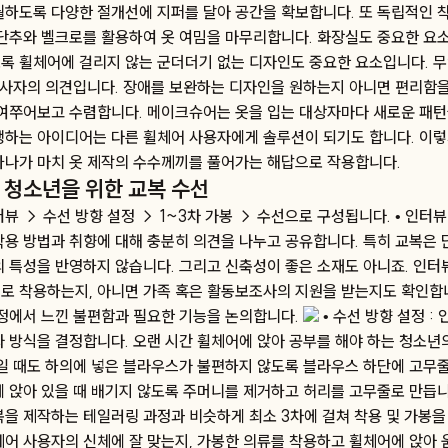
월하도록 다양한 절개선에 지퍼를 달아 공간을 확보합니다. 또 독립적인 
 단추와 벨크로를 활용하여 옷 여밈을 마무리합니다. 화장실도 중요한 요
록 휠체어에 걸리지 않는 군더더기 없는 디자인도 중요한 요소입니다. 
 당사자의 의견입니다. 장애를 보완하는 디자인을 원하는지 아니면 편리함
 여쭈어보고 수렴합니다. 메이크슈어는 옷을 입는 대상자마다 새로운 패턴
생하는 아이디어는 다른 휠체어 사용자에게 솔루션이 되기도 합니다. 이렇
하나가 마치 옷 제작의 수수께끼를 풀어가는 해답으로 작용합니다.
 청소년을 위한 교복 수선
뷰 → 수선 방향 설정 → 1~3차 가봉 → 수선으로 구성됩니다. • 인터뷰
착용 방법과 취향에 대해 충분히 의견을 나누고 공유합니다. 특히 교복은
의 특성을 반영하지 않습니다. 그리고 신축성이 좋은 소재도 아니죠. 인터
로 착용하는지, 아니면 가족 혹은 활동보조사의 지원을 받는지도 확인합니
과정에서 느낀 불편함과 필요한 기능을 논의합니다.
• 수선 방향 설정 :
와 방식을 결정합니다. 오랜 시간 휠체어에 앉아 공부를 해야 하는 청소년
직일 때도 하의에 넣은 블라우스가 불편하지 않도록 블라우스 하단에 고무줄
 앉아 있을 때 배기지 않도록 주머니를 제거하고 허리를 고무줄로 만듭니다.
복을 제작하는 테일러링 과정과 비슷하게 최소 3차에 걸쳐 착용 및 가봉을
체어 사용자의 신체에 잘 맞는지, 가봉한 의류를 착용하고 휠체어에 앉아