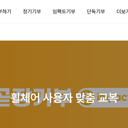
부하기
정기기부
임팩트기부
단독기부
더보
휠체어 사용자 맞춤 교복