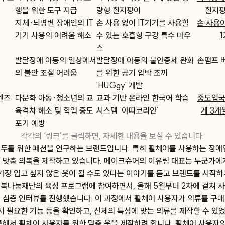
행을 위한 도구 지급
량형 흰지팡이
흰지팡
지체·뇌병변 장애인의 IT
손 사용 없이 IT기기를 사용할
손 사용
기기 사용의 어려움 해소
수 있는 호흡형 구강 특수 마우
1
스
발달장애 아동의 일상에서
발달장애 아동의 불안증세 완화
손펌프 버
의 불안 조절 어려움
를 위한 공기 압박 조끼
'HUGgy' 개발
렌즈
다문화 아동·청소년의 교
교과 기반 온라인 한국어 학습
중도입국
육격차 해소 및 학업 중도
시스템 ‘아띠코리안’
게 3개
포기 예방
각각의 ‘링크’를 클릭하면, 자세한 내용을 보실 수 있습니다.
두를 위한 패션을 연구하는 브랜드입니다. 특히 휠체어를 사용하는 장애
 맞춤 의복을 제작하고 있습니다. 메이크슈어의 이유림 대표는 누군가에
가장 입고 싶지 않은 옷이 될 수도 있다는 이야기를 듣고 브랜드를 시작하
복나눔재단의 육성 프로그램에 참여하면서, 올해 5월부터 2차에 걸쳐 사
 심층 인터뷰를 진행했습니다. 이 과정에서 휠체어 사용자가 의류를 구매
시 필요한 기능 등을 확인하고, 신체의 특성에 맞는 의류를 제작할 수 있었
통해서 휠체어 사용자를 위한 맞춤 옷을 제작하려 합니다. 휠체어 사용자의