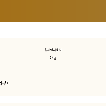
휠체어사용자
0
명
외부)