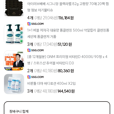
아이러브베베 시그니앙 블랙라벨 82g 고평량 70매 20팩 캡
형 엠보 아기물티슈
4개
(개당 29,046원)
116,184 원
1+1 버블 저자극 대용량 폼클렌징 500ml 약알칼리 클렌징폼
세안제 폼클렌저 거품
3개
(개당 17,040원)
51,120 원
[총 12개월분] GNM 프리미엄 비타민D 4000IU 90정 x 4
병 / 스위스산 츄어블 비타민디 D3
2개
(개당 40,180원)
80,360 원
비판톨 더마 바디로션 400ml X2입
3개
(개당 48,180원)
144,540 원
장바구니 합계