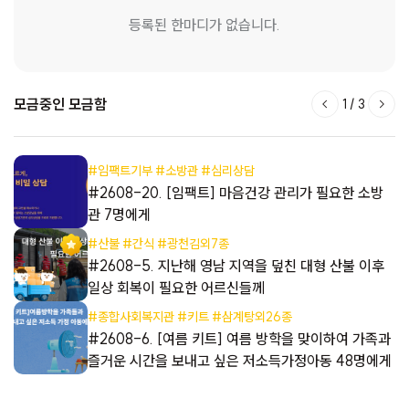
등록된 한마디가 없습니다.
모금중인 모금함
1
/
3
#임팩트기부 #소방관 #심리상담
들
#2608-20. [임팩트] 마음건강 관리가 필요한 소방
관 7명에게
#산불 #간식 #광천김외7종
들
#2608-5. 지난해 영남 지역을 덮친 대형 산불 이후
일상 회복이 필요한 어르신들께
#종합사회복지관 #키트 #삼계탕외26종
해
#2608-6. [여름 키트] 여름 방학을 맞이하여 가족과
즐거운 시간을 보내고 싶은 저소득가정아동 48명에게