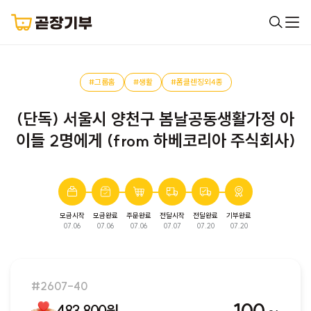
#그룹홈
#생활
#폼클렌징외4종
(단독) 서울시 양천구 봄날공동생활가정 아
이들 2명에게 (from 하베코리아 주식회사)
모금시작
모금완료
주문완료
전달시작
전달완료
기부완료
완료된 모금입니다. 다음 모금에서 만나요!
07.06
07.06
07.06
07.07
07.20
07.20
#2607-40
483,800원