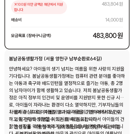
483,804 원
※100원 미만 금액은 재단에서 지원
합니다.
14,000 원
배송비
483,800 원
모금목표 (장바구니금액)
봄날공동생활가정 (서울 양천구 남부순환로64길)
안녕하세요? 아이들의 생기 넘치는 여름을 위한 사랑의 지원을
기다립니다. 봄날공동생활가정에는 컴퓨터 관련 분야를 좋아하
는 아동과 축구와 배드민턴을 열정적으로 즐기는 아동, 총 2명
의 남자아이가 함께 생활하고 있습니다. 저희 봄날공동생활가
정은 아직 정부의 인건비 및 운영비를 지원받지 못한 신규 시설
로, 아이들이 자라나는 환경이 다소 열악하지만, 기부자님들의
사랑과 관심으로 아이들이 뜨거운 여름의 기운 속에서도 건강
물티슈: 무더운 여름철 땀과 더러움을 간편하게 닦아낼 수
하고 활기차게 성장할 수 있기를 바랍니다. 따라서 아이들의 건
있어 건강과 위생을 지키는 데 꼭 필요합니다.
강한 성장을 위해 아래의 지원 물품들을 지원해 주시길 바랍니
클렌징폼: 여름철 자주 땀에 젖는 피부를 청결하게 관리할
다. 기부자님들의 따뜻한 마음과 관심으로 아이들의 여름날이