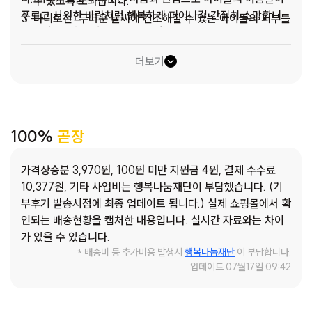
수 있도록 도와줍니다.
푸르고 시원한 바람처럼 행복하게 피어나길 간절히 소망합니
바디로션: 무더운 날씨에 건조해질 수 있는 아이들의 피부를
다. 한창 무더운 여름, 아이들과 함께하는, 향기롭고 청량한 시
촉촉하게 보호하는 데 필요합니다.
간이 여러분의 사랑과 함께 전해질 수 있기를 바랍니다. 아이들
시리얼: 바쁜 아침이나 간단한 식사 대용으로 아이들의 활력
더보기
의 꿈과 희망을 응원하며 함께 노력해나가겠습니다. 감사합니
있는 하루를 지켜줄 영양 간식입니다.
다.
영양제: 여름철 체력 관리와 면역력 증진을 위해 아이들에게
꼭 필요한 건강 보조 식품입니다.
100%
곧장
가격상승분 3,970원, 100원 미만 지원금 4원, 결제 수수료
10,377원, 기타 사업비는 행복나눔재단이 부담했습니다. (기
부후기 발송시점에 최종 업데이트 됩니다.) 실제 쇼핑몰에서 확
인되는 배송현황을 캡처한 내용입니다. 실시간 자료와는 차이
가 있을 수 있습니다.
* 배송비 등 추가비용 발생시
행복나눔재단
이 부담합니다.
업데이트 07월17일 09:42