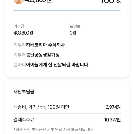
100
%
기부금
포인트
483,800원
0원
기부자
하베코리아 주식회사
기부처
봄날공동생활가정
한마디
아이들에게 잘 전달되길 바랍니다.
재단부담금
배송비, 가격상승, 100원 미만
3,974원
결제수수료
10,377원
*최종 재단 부담금은 기부 완료 시점에 표시됩니다.