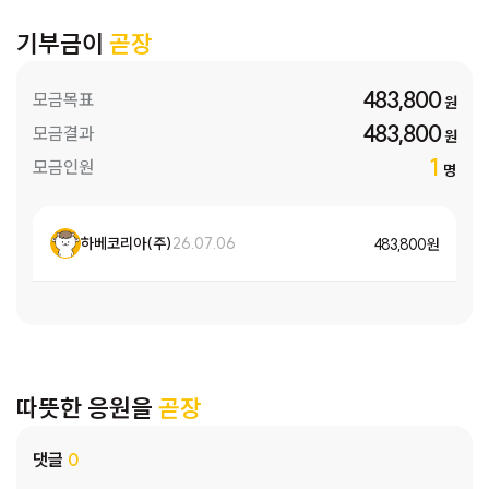
기부금이
곧장
483,800
모금목표
원
483,800
모금결과
원
1
모금인원
명
하베코리아(주)
26.07.06
483,800 원
따뜻한 응원을
곧장
댓글
0