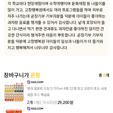
각 학교마다 현장체험이며 수학여행이며 문화체험 등 나들이를
많이 가고, 고창행복원에서도 여러 프로그램들을 하며 외부로
자주 나가는데 곧장기부 기부자분들 덕분에 아이들이 좋아하는
과자랑 음료를 챙겨줄 수 있어서 감사합니다. 낱개 포장되어 들
고 다니면서 먹기 편한 견과류도 과자만큼 좋아하진 않지만 건
강한 간식이라 챙겨주면 마음이 뿌듯합니다. 곧장기부 기부자
분들 덕분에 고창행복원 아이들의 일상과 나들이가 더 즐거워
지고 행복해져서 너무너무 감사합니다.
장바구니가
곧장
총
8
개
롯데 델몬트 드링크 190ml 4종 32개 망고 오렌지 포도 사과
과즙 주스 팩음료
2개
(개당 14,600원)
29,200 원