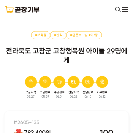
#보육원
#간식
#델몬트드링크외7종
전라북도 고창군 고창행복원 아이들 29명에
게
모금시작
모금완료
주문완료
전달시작
전달완료
기부완료
완료된 모금입니다. 다음 모금에서 만나요!
05.27
05.29
06.01
06.02
06.10
06.12
#2605-135
783,400원