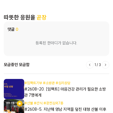
따뜻한 응원을
곧장
댓글
0
등록된 한마디가 없습니다.
모금중인 모금함
1
/
3
#임팩트기부 #소방관 #심리상담
들
#2608-20. [임팩트] 마음건강 관리가 필요한 소방
관 7명에게
#산불 #간식 #광천김외7종
해
#2608-5. 지난해 영남 지역을 덮친 대형 산불 이후