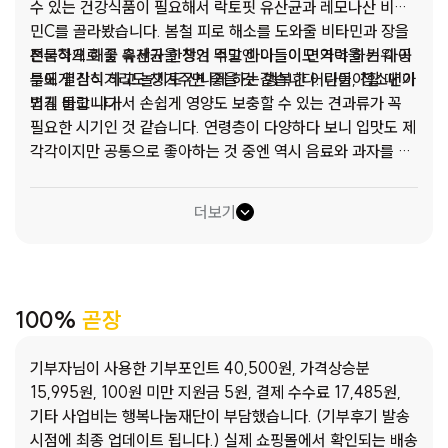
수 있는 건강식품이 필요해서 락토핏 유산균과 레모나산 비타
민C를 골라봤습니다. 봄철 피로 해소를 도와줄 비타민과 장을
튼튼하게 해줄 유산균을 챙겨 먹고 아이들이 면역력을 키워 공
전국적으로 꽃 축제가 한창인 주말엔 나들이도 가야 하는 아이
부도 열심히 하고 놀기도 신나게 하는 행복한 어린이, 청소년이
들에게 간식거리도 챙겨주면 좋을 것 같습니다. 나들이할 때 가
되길 바랍니다.
볍게 들고 나가서 손쉽게 영양도 보충할 수 있는 견과류가 꼭
필요한 시기인 것 같습니다. 연령층이 다양하다 보니 입맛도 제
각각이지만 공통으로 좋아하는 것 중엔 역시 음료와 과자를 빼
놓을 수 없답니다. 어린이, 청소년들 모두가 좋아할 만한 과자
와 음료를 골랐습니다. 짧은 봄, 긴 여름을 고창행복원 아이들
더보기
이 행복하게 지낼 수 있게 관심 가져주시고 따뜻한 사랑을 베풀
어 주시는 곧장기부 기부자분들께 늘 감사드리며 저희 선생님
들도 한층 더 노력하는 고창행복원이 되겠습니다.
100%
곧장
기부자님이 사용한 기부포인트 40,500원, 가격상승분
15,995원, 100원 미만 지원금 5원, 결제 수수료 17,485원,
기타 사업비는 행복나눔재단이 부담했습니다. (기부후기 발송
시점에 최종 업데이트 됩니다.) 실제 쇼핑몰에서 확인되는 배송