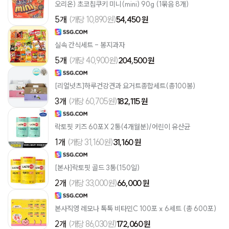
오리온) 초코칩쿠키 미니(mini) 90g (1묶음 8개)
5개
(개당 10,890원)
54,450 원
실속 간식세트 - 봉지과자
5개
(개당 40,900원)
204,500 원
[리얼넛츠]하루건강견과 요거트종합세트(총100봉)
3개
(개당 60,705원)
182,115 원
락토핏 키즈 60포X 2통(4개월분)/어린이 유산균
1개
(개당 31,160원)
31,160 원
[본사]락토핏 골드 3통(150일)
2개
(개당 33,000원)
66,000 원
본사직영 레모나 톡톡 비타민C 100포 x 6세트 (총 600포)
2개
(개당 86,030원)
172,060 원