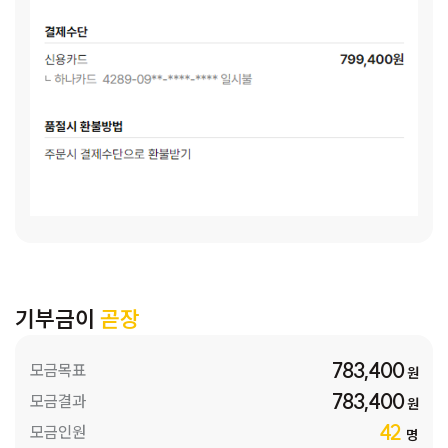
기부금이
곧장
783,400
모금목표
원
783,400
모금결과
원
42
모금인원
명