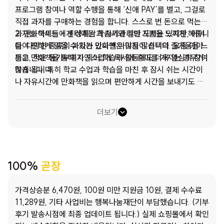
프로그램 참여나 역할 수행을 통해 ‘신애 PAY’를 벌고, 그걸로
직접 과자를 구매하는 경험을 합니다. 스스로 번 돈으로 먹는
과자는 아이들에게 성취감과 자기관리의 기쁨을 느끼게 해줍니
2. 만화책세트 - 센터에는 학습서와 일반 도서는 있지만, 아이
다. 다양한 종류의 과자가 있다면 아이들이 선택의 즐거움을 느
들이 편하게 읽을 수 있는 만화책은 많지 않습니다. 요즘 아이
끼고, 작은 동기부여가 되어 학습과 활동에도 더욱 열심히 참여
들은 만화책을 통해 자연스럽게 독서에 흥미를 가지는 경우가
하게 됩니다.
많습니다. 특히 학교 수업과 학습을 마친 후 잠시 쉬는 시간이
나 자유시간에 만화책을 읽으며 편안하게 시간을 보내기도 합
니다. 만화책은 단순한 재미를 넘어, 아이들이 책과 친해지고
독서 습관을 기르는 계기가 되기도 합니다. 친구들과 함께 같은
더보기
책을 읽고 이야기하며 자연스럽게 소통하고 공감하는 시간도
만들어집니다. 만화책은 센터 작은 도서공간에 비치하여 아이
들이 자유롭게 읽을 수 있도록 할 예정입니다.
100%
곧장
가격상승분 6,470원, 100원 미만 지원금 10원, 결제 수수료
11,289원, 기타 사업비는 행복나눔재단이 부담했습니다. (기부
후기 발송시점에 최종 업데이트 됩니다.) 실제 쇼핑몰에서 확인