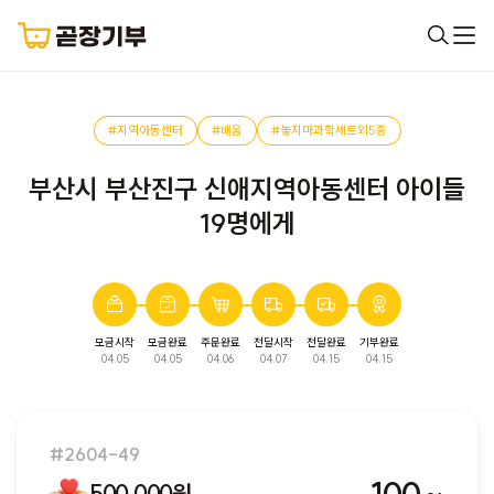
#지역아동센터
#배움
#놓지마과학세트외5종
부산시 부산진구 신애지역아동센터 아이들
19명에게
모금시작
모금완료
주문완료
전달시작
전달완료
기부완료
완료된 모금입니다. 다음 모금에서 만나요!
04.05
04.05
04.06
04.07
04.15
04.15
#2604-49
500,000원