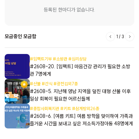
등록된 한마디가 없습니다.
모금중인 모금함
1
/
3
#임팩트기부 #소방관 #심리상담
들
#2608-20. [임팩트] 마음건강 관리가 필요한 소방
관 7명에게
#산불 #간식 #광천김외7종
들
#2608-5. 지난해 영남 지역을 덮친 대형 산불 이후
일상 회복이 필요한 어르신들께
#종합사회복지관 #키트 #삼계탕외26종
해
#2608-6. [여름 키트] 여름 방학을 맞이하여 가족과
즐거운 시간을 보내고 싶은 저소득가정아동 48명에게