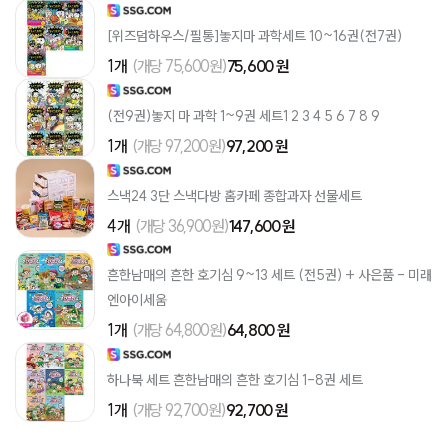
[위즈덤하우스/필통]놓지마 과학세트 10~16권(전7권)
1개
(개당 75,600원)
75,600 원
(전9권)놓지 마 과학 1~9권 세트1 2 3 4 5 6 7 8 9
1개
(개당 97,200원)
97,200 원
스낵24 3단 스낵다방 홈카페 종합과자 선물세트
4개
(개당 36,900원)
147,600 원
흔한남매의 흔한 호기심 9~13 세트 (전5권) + 사은품 - 미래
엔아이세움
1개
(개당 64,800원)
64,800 원
하나북 세트 흔한남매의 흔한 호기심 1-8권 세트
1개
(개당 92,700원)
92,700 원