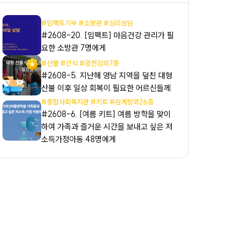
#임팩트기부 #소방관 #심리상담
#2608-20. [임팩트] 마음건강 관리가 필
요한 소방관 7명에게
#산불 #간식 #광천김외7종
#2608-5. 지난해 영남 지역을 덮친 대형
산불 이후 일상 회복이 필요한 어르신들께
#종합사회복지관 #키트 #삼계탕외26종
#2608-6. [여름 키트] 여름 방학을 맞이
하여 가족과 즐거운 시간을 보내고 싶은 저
소득가정아동 48명에게