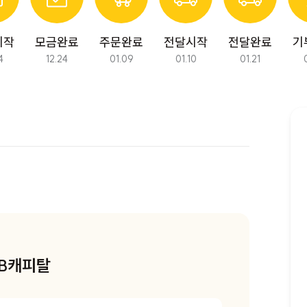
시작
모금완료
주문완료
전달시작
전달완료
기
4
12.24
01.09
01.10
01.21
다음 모금에서 만나요!
B캐피탈