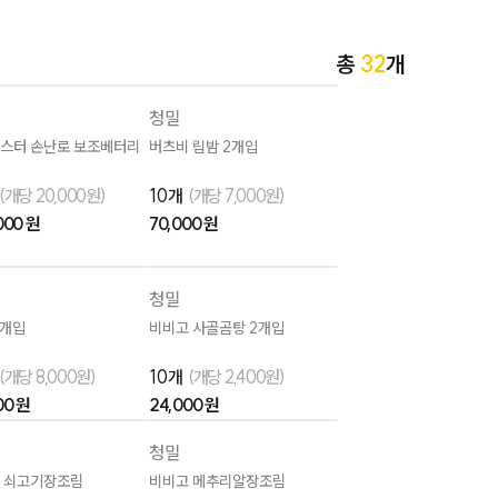
총
32
개
청밀
스터 손난로 보조베터리
버츠비 립밤 2개입
(개당 20,000원)
10개
(개당 7,000원)
000 원
70,000 원
청밀
2개입
비비고 사골곰탕 2개입
(개당 8,000원)
10개
(개당 2,400원)
00 원
24,000 원
청밀
 쇠고기장조림
비비고 메추리알장조림