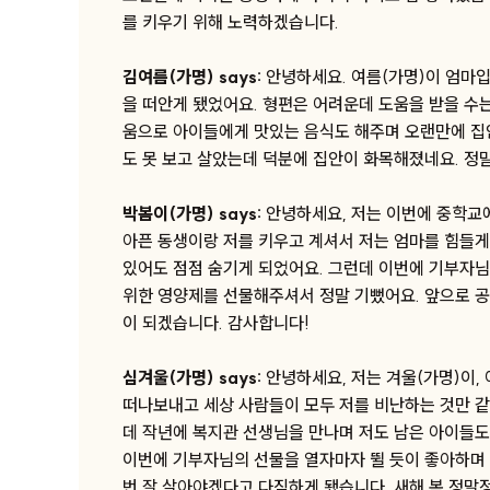
를 키우기 위해 노력하겠습니다.
김여름(가명) says:
안녕하세요. 여름(가명)이 엄마입
을 떠안게 됐었어요. 형편은 어려운데 도움을 받을 수
움으로 아이들에게 맛있는 음식도 해주며 오랜만에 집안
도 못 보고 살았는데 덕분에 집안이 화목해졌네요. 정
박봄이(가명) says:
안녕하세요, 저는 이번에 중학교
아픈 동생이랑 저를 키우고 계셔서 저는 엄마를 힘들게
있어도 점점 숨기게 되었어요. 그런데 이번에 기부자님
위한 영양제를 선물해주셔서 정말 기뻤어요. 앞으로 
이 되겠습니다. 감사합니다!
심겨울(가명) says:
안녕하세요, 저는 겨울(가명)이,
떠나보내고 세상 사람들이 모두 저를 비난하는 것만 같
데 작년에 복지관 선생님을 만나며 저도 남은 아이들
이번에 기부자님의 선물을 열자마자 뛸 듯이 좋아하며 
번 잘 살아야겠다고 다짐하게 됐습니다. 새해 복 정말