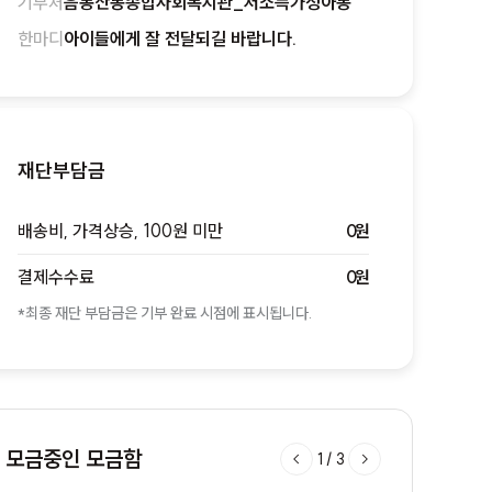
기부처
음봉산동종합사회복지관_저소득가정아동
한마디
아이들에게 잘 전달되길 바랍니다.
재단부담금
배송비, 가격상승, 100원 미만
0원
결제수수료
0원
*최종 재단 부담금은 기부 완료 시점에 표시됩니다.
모금중인 모금함
1
/
3