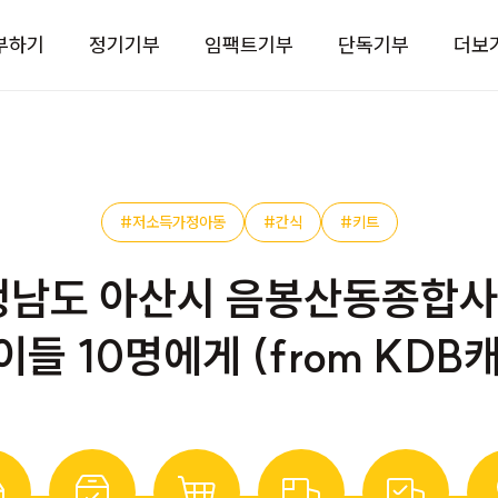
부하기
정기기부
임팩트기부
단독기부
더보
#저소득가정아동
#간식
#키트
 충청남도 아산시 음봉산동종
이들 10명에게 (from KDB