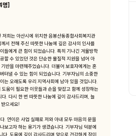
4명]
#지역아동센터 #간식 #에이스외7종
#2608-16. 대전시 중구 늘푸른지역아동
센터 아이들 18명에게
! 저희는 아산시에 위치한 음봉산동종합사회복지관
#지역아동센터 #놀이 #스플랜더외7종
님께서 전해 주신 따뜻한 나눔에 깊은 감사의 인사를
#2608-17. 경기도 용인시 백암지역아동
이들에게 큰 힘이 되었습니다. 특히 기나긴 겨울방학
센터 아이들 31명에게
공할 수 있었던 것은 단순한 물질적 지원을 넘어 아
#보육원 #생활 #반바지외7종
는 기반을 마련해주었습니다. 더불어 보호자에게는 혼
#2608-18. 요리사라는 꿈을 갖게 되어
버텨낼 수 있는 힘이 되었습니다. 기부자님의 소중한
자립을 위해 노력하고 있는 자립준비청년
이는 오래도록 우리 지역사회에 남아 있을 것입니다.
민엽(가명)에게
 도움이 필요한 이웃들과 손을 맞잡고 함께 성장하는
. 다시 한 번 따뜻한 나눔에 깊이 감사드리며, 늘
 받으세요!
다. 연이은 사업 실패로 저와 아내 모두 마음의 문을
어나보고자 하는 용기가 생겼습니다. 기부자님 덕분에
니다. 도움에 깊이 감사드리며 앞으로 건강하게 장미