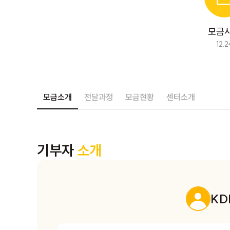
모금
12.2
완료된 모금입니다. 
모금소개
전달과정
모금현황
센터소개
기부자
소개
KD