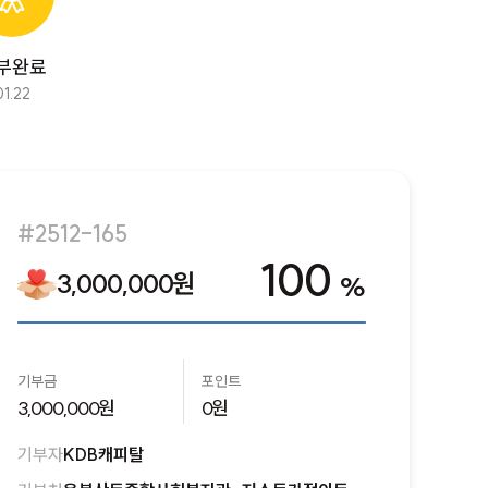
부완료
01.22
#2512-165
100
3,000,000원
%
기부금
포인트
3,000,000원
0원
기부자
KDB캐피탈