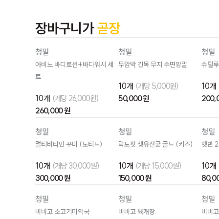
장바구니가
곧장
청밀
청밀
청밀
아비노 바디로션+바디워시 세
무압박 긴목 무지 수면양말
슈틸루
트
10개
(개당 5,000원)
10개
10개
(개당 26,000원)
50,000 원
200,
260,000 원
청밀
청밀
청밀
멀티비타민 꾸미 (노티드)
락토핏 생유산균 골드 (키즈)
햇반 
10개
(개당 30,000원)
10개
(개당 15,000원)
10개
300,000 원
150,000 원
80,0
청밀
청밀
청밀
비비고 소고기미역국
비비고 육개장
비비고