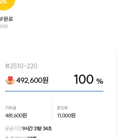
부완료
11.01
#2510-220
100
492,600원
%
기부금
포인트
481,600원
11,000원
모금기간
9시간 31분 34초