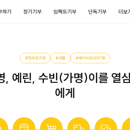
부하기
정기기부
임팩트기부
단독기부
더보
#한부모가정
#생활
#베이비로션외7종
영, 예린, 수빈(가명)이를 열
에게