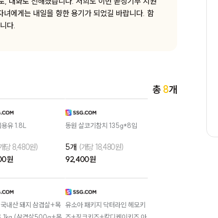
, 대화로 전해졌습니다. 저희도 이번 곧장기부 지원
#지역아동센터 #간식 #에이스외7종
 자녀에게는 내일을 향한 용기가 되었길 바랍니다. 함
#2608-16. 대전시 중구 늘푸른지역아동
니다.
센터 아이들 18명에게
#지역아동센터 #놀이 #스플랜더외7종
#2608-17. 경기도 용인시 백암지역아동
센터 아이들 31명에게
#보육원 #생활 #반바지외7종
총
8
개
#2608-18. 요리사라는 꿈을 갖게 되어
자립을 위해 노력하고 있는 자립준비청년
민엽(가명)에게
용유 1.8L
동원 살코기참치 135g*8입
개당 8,480원)
5개
(개당 18,480원)
00 원
92,400 원
] 국내산 돼지 삼겹살+목
유소아 패키지 닥터라인 헤모키
 1kg (삼겹살500g+목
즈+징크키즈+칼디케이키즈 아