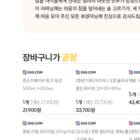
많을 아이들에게 건네는 엄마의 따뜻한 안부가 밥상으로
이 어머님께는 마음의 짐을 덜어내는 숨 고르기가, 세
께 마음 모아 주신 모든 후원자님께 진심으로 감사드립
장바구니가
곧장
존슨즈베이비 핑크 로션
[증량기획]크리넥스 3겹 울트라
해표 식
500mL+200mL
클린 화이트 30*30+80m
5개
(
1개
(개당 21,900원)
1개
(개당 33,700원)
42,4
21,900 원
33,700 원
동원 리챔 오리지널 200g*6입
[도드람] 냉장 앞다리살 제육/불
[냉장
고기용 1kg
살 세트