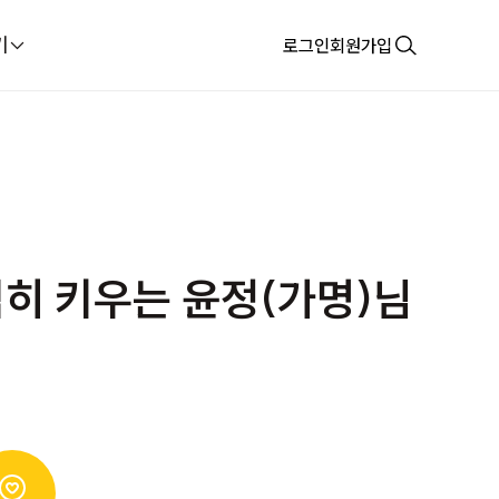
기
로그인
회원가입
심히 키우는 윤정(가명)님