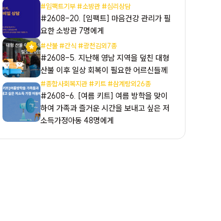
#임팩트기부 #소방관 #심리상담
#2608-20. [임팩트] 마음건강 관리가 필
요한 소방관 7명에게
#산불 #간식 #광천김외7종
#2608-5. 지난해 영남 지역을 덮친 대형
산불 이후 일상 회복이 필요한 어르신들께
#종합사회복지관 #키트 #삼계탕외26종
#2608-6. [여름 키트] 여름 방학을 맞이
하여 가족과 즐거운 시간을 보내고 싶은 저
소득가정아동 48명에게