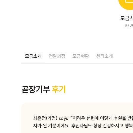
모금
10.2
완료된 모금입니다. 
모금소개
전달과정
모금현황
센터소개
운로드
곧장기부
후기
최윤정(가명) says: “어려운 형편에 이렇게 후원을 
자가 된 기분이에요. 후원자님도 항상 건강하시고 행복