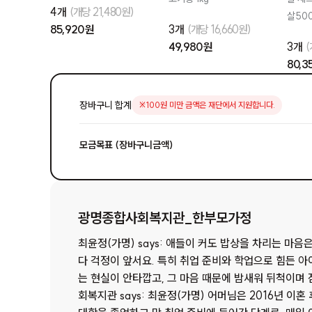
4개
(개당 21,480원)
살500
85,920 원
3개
(개당 16,660원)
49,980 원
3개
(
80,3
장바구니 합계
※100원 미만 금액은 재단에서 지원합니다.
모금목표 (장바구니금액)
광명종합사회복지관_한부모가정
최윤정(가명) says: 애들이 커도 밥상을 차리는 마음
다 걱정이 앞서요. 특히 취업 준비와 학업으로 힘든 아이
는 현실이 안타깝고, 그 마음 때문에 밤새워 뒤척이며 잠을 
회복지관 says: 최윤정(가명) 어머님은 2016년 이혼