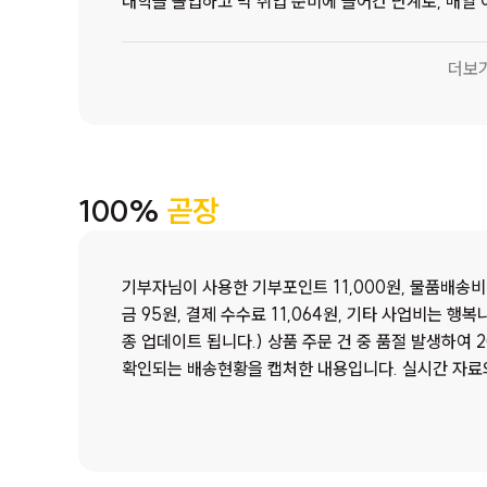
대학을 졸업하고 막 취업 준비에 들어간 단계로, 매일
을 감추지 못합니다. 둘째 예린(가명)이는 대학 생활
당하려 애쓰고 있고, 막내 수빈(가명)이는 고등학교 3
더보
습니다. 세 자녀 모두 제각기 삶의 무게를 짊어진 채 
의 끼니를 챙기고 마음을 다독이는 이는 여전히 어머님
오셨지만, 자녀들 앞에서는 늘 환하게 웃으며 "엄마는
다. 이번 장바구니에는 영양제, 로션, 휴지 같은 생활필
거리가 담겼습니다. 이번 지원으로 냉장고가 채워진 모
100%
곧장
금 더 든든히 차릴 수 있구나” 하는 안도감을 느끼실 
마주하며, 누군가 우리 가족을 응원해주고 있다는 사실
회복지관은 이번 지원이 이 가정의 식탁에 든든한 음식
기부자님이 사용한 기부포인트 11,000원, 물품배송비 3
되어주기를 바랍니다. 무엇보다도 어머님이 혼자가 아
금 95원, 결제 수수료 11,064원, 기타 사업비는 
기를 소망합니다.
종 업데이트 됩니다.) 상품 주문 건 중 품절 발생하여 
확인되는 배송현황을 캡처한 내용입니다. 실시간 자료와