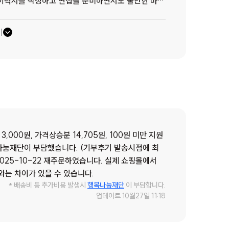
 이력서를 작성하고 면접을 준비하면서도 불안한 마음
과 아르바이트를 병행하며 학업과 생활비를 스스로 감
학년에 올라 대학 진학과 진로 문제로 매일 고민이 많
기
열심히 버텨내고 있지만, 그 뒷자리에서 묵묵히 세 아이
이십니다. 최근 건강이 좋지 않아 병원 진료를 다녀
 괜찮다"고 말씀하십니다. 그러나 속마음은 달랐습니
수품과 함께 식용유, 참치, 스팸, 고기류 등 든든한 먹
습을 보며 어머님께서는 “오늘은 아이들 밥상을 조
수 있을 것입니다. 자녀들 역시 집에서 따뜻한 식탁을
을 확인하는 소중한 시간이 될 것입니다. 광명종합사
과 함께 지난 시간의 고생을 보듬는 따뜻한 위로가
,000원, 가격상승분 14,705원, 100원 미만 지원
니라는 사실, 우리가 함께하고 있다는 마음이 전달되
행복나눔재단이 부담했습니다. (기부후기 발송시점에 최
2025-10-22 재주문하였습니다. 실제 쇼핑몰에서
는 차이가 있을 수 있습니다.
* 배송비 등 추가비용 발생시
행복나눔재단
이 부담합니다.
업데이트 10월27일 11:18