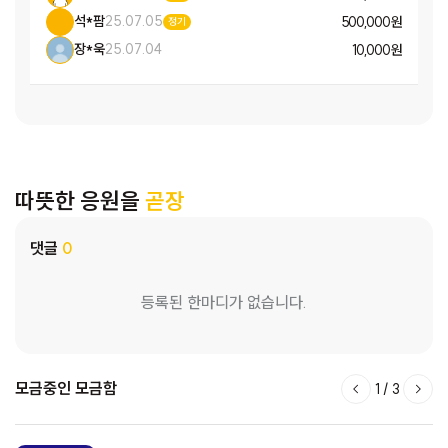
석*팜
25.07.05
500,000 원
정기
장*욱
25.07.04
10,000 원
따뜻한 응원을
곧장
댓글
0
등록된 한마디가 없습니다.
모금중인 모금함
1
/
3