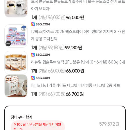
보국 분유포트 분유포트기 출수형 티 보온 온도조절 전기 포트
아기 보리차
1개
(개당 96,030원)
96,030 원
[2박스]하기스 2025 맥스드라이 에어 팬티형 기저귀 3~7단
계 공용 교차선택
1개
(개당 99,180원)
99,180 원
리뉴얼 앱솔루트 명작 2FL 분유 1단계(0~6개월) 800g 3개
1개
(개당 66,000원)
66,000 원
[little life] 리틀라이프 마그넷 아기병풍+마그넷 2종 세트
1개
(개당 66,700원)
66,700 원
장바구니 합계
579,572 원
※100원 미만 금액은 재단에서 지원
합니다.