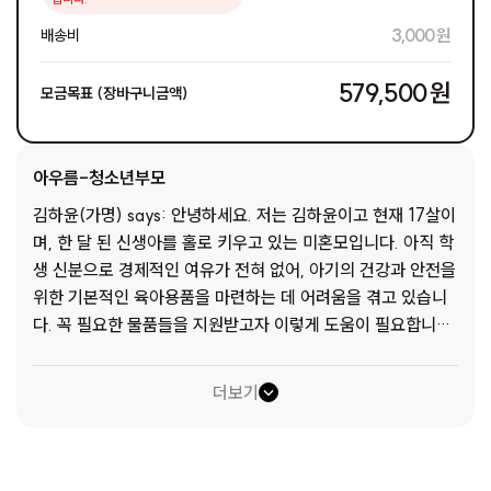
3,000 원
배송비
579,500 원
모금목표 (장바구니금액)
아우름-청소년부모
김하윤(가명) says: 안녕하세요. 저는 김하윤이고 현재 17살이
며, 한 달 된 신생아를 홀로 키우고 있는 미혼모입니다. 아직 학
생 신분으로 경제적인 여유가 전혀 없어, 아기의 건강과 안전을
위한 기본적인 육아용품을 마련하는 데 어려움을 겪고 있습니
다. 꼭 필요한 물품들을 지원받고자 이렇게 도움이 필요합니다.
모유 수유가 어려워 아기에게 하루 여러 번 분유를 먹이고 있
어, 분유가 꼭 필요합니다. 또한, 하루에도 여러 번 갈아줘야 하
더보기
는 소모품인 기저귀, 민감한 아기 피부를 위한 아기용 물티슈도
필요합니다. 아기에게 빠르고 안전하게 분유를 타주기 위해서
는 일정한 온도를 유지해주는 분유 포트가 절실합니다. 날씨 변
화에 민감한 신생아의 체온을 지켜주기 위해 부드럽고 따뜻한