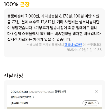
100%
곧장
아기 내복도 꼭 필요합니다. 아기가 이가 나기 시작하면 잇몸이
간지러워 보채기 때문에, 이를 완화해 줄 수 있는 치발기도 준
물품배송비 7,000원, 가격상승분 6,173원, 100원 미만 지원
비하고 싶습니다. 또한, 아기의 운동 발달을 도와주기 위해 바
금 72원, 결제 수수료 12,612원, 기타 사업비는 행복나눔재단
닥에서 터미타임을 할 때 사용하는 아기 물 매트와, 아기만의
이 부담했습니다. (기부후기 발송시점에 최종 업데이트 됩니
안전한 공간을 마련해주기 위한 아기용 병풍도 필요합니다. 이
다.) 실제 쇼핑몰에서 확인되는 배송현황을 캡처한 내용입니다.
러한 물품들이 있다면, 아기의 성장과 발달에 더욱 도움이 되
실시간 자료와는 차이가 있을 수 있습니다.
고, 저 역시 조금 더 안정된 환경에서 양육할 수 있을 것 같습니
* 배송비 등 추가비용 발생시
행복나눔재단
이 부담합니다.
다. 어린 나이에 미혼모로서 아기를 키우기가 쉽지 않지만, 아
업데이트 07월21일 10:58
이를 사랑하는 마음 하나로 하루하루 최선을 다해 살아가고 있
습니다. 아기에게 건강하고 따뜻한 환경을 만들어주기 위한 저
의 간절한 마음을 이해해 주시고, 작은 도움이라도 주신다면 큰
힘이 될 것입니다. 감사합니다. 아우름 says : 하윤이는 어린 나
전달과정
이이지만 양육이라는 큰 결정을 하고 힘들어하면서도 웃음을
잃지 않고 아동을 양육하고 있는 엄마입니다. 학업과 육아를 병
행하느라 밤잠이 늘 부족하지만 그래도 씩씩하게 두 가지의 역
할을 잘 해내고 있답니다. 하윤이에게 따뜻한 손길을 내밀어 주
신다면 더욱 힘을 내어 자신의 길을 잘 달려갈 것으로 생각합니