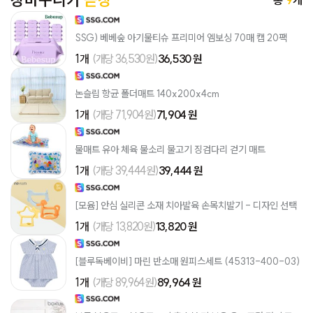
장바구니가
곧장
SSG) 베베숲 아기물티슈 프리미어 엠보싱 70매 캡 20팩
1개
(개당 36,530원)
36,530 원
논슬립 항균 폴더매트 140x200x4cm
1개
(개당 71,904원)
71,904 원
물매트 유아 체육 물소리 물고기 징검다리 걷기 매트
1개
(개당 39,444원)
39,444 원
[모윰] 안심 실리콘 소재 치아발육 손목치발기 - 디자인 선택
1개
(개당 13,820원)
13,820 원
[블루독베이비] 마린 반소매 원피스세트 (45313-400-03)
1개
(개당 89,964원)
89,964 원