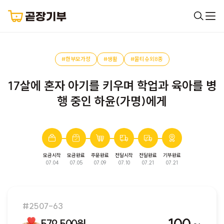
#한부모가정
#생활
#물티슈외8종
17살에 혼자 아기를 키우며 학업과 육아를 병
행 중인 하윤(가명)에게
모금시작
모금완료
주문완료
전달시작
전달완료
기부완료
완료된 모금입니다. 다음 모금에서 만나요!
07.04
07.05
07.09
07.10
07.21
07.21
#2507-63
579,500원