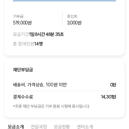
기부금
포인트
519,000원
3,000원
모금기간
1일 8시간 48분 35초
총 참여인원
14명
재단부담금
배송비, 가격상승, 100원 미만
0원
결제수수료
14,301원
*최종 재단 부담금은 기부 완료 시점에 표시됩니다.
모금소개
전달과정
모금현황
센터소개