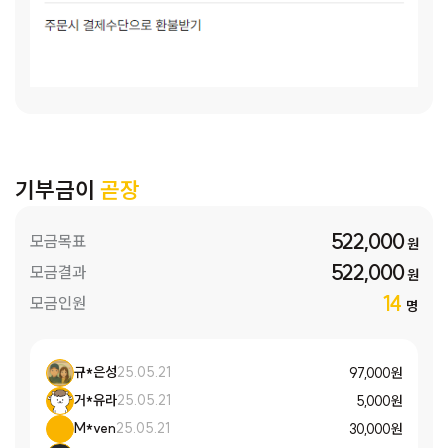
기부금이
곧장
522,000
모금목표
원
522,000
모금결과
원
14
모금인원
명
규*은성
25.05.21
97,000 원
거*유라
25.05.21
5,000 원
M*ven
25.05.21
30,000 원