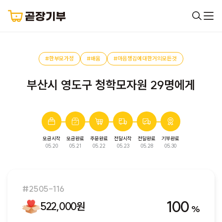
#한부모가정
#배움
#마음챙김에대한거의모든것
부산시 영도구 청학모자원 29명에게
모금시작
모금완료
주문완료
전달시작
전달완료
기부완료
완료된 모금입니다. 다음 모금에서 만나요!
05.20
05.21
05.22
05.23
05.28
05.30
#2505-116
100
522,000원
%