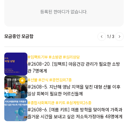
등록된 한마디가 없습니다.
모금중인 모금함
1
/
3
#임팩트기부 #소방관 #심리상담
들
#2608-20. [임팩트] 마음건강 관리가 필요한 소방
관 7명에게
#산불 #간식 #광천김외7종
들
#2608-5. 지난해 영남 지역을 덮친 대형 산불 이후
일상 회복이 필요한 어르신들께
#종합사회복지관 #키트 #삼계탕외26종
해
#2608-6. [여름 키트] 여름 방학을 맞이하여 가족과
즐거운 시간을 보내고 싶은 저소득가정아동 48명에게