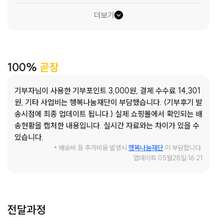
라면 모든 걸 감당해 내는, 존경스러운 분들입니다. 가끔은 문
더보기
득 ‘나는 아이가 없어도 일하고 집안일 하는 것만으로도 버거운
데, 어머니들은 어떻게 그 모든 것을 해내고 계실까?’라는 생각
이 들기도 합니다. 올해로 제가 청학모자원에서 근무한 지 5년
이 되었습니다. 처음에는 ‘정말 강인한 분들이구나’라는 생각을
100%
곧장
했었지만, 시간이 흐르며 조금씩 마음을 열어주신 어머니들의
이야기를 들으며, 그 강인함 속에 얼마나 많은 상처와 외로움,
기부자님이 사용한 기부포인트 3,000원, 결제 수수료 14,301
우울함이 숨어 있었는지를 알게 되었습니다. 실제로 많은 어머
원, 기타 사업비는 행복나눔재단이 부담했습니다. (기부후기 발
니들이 우울증을 겪고 계셨고, 저는 그 마음의 무게를 조금이라
송시점에 최종 업데이트 됩니다.) 실제 쇼핑몰에서 확인되는 배
도 덜어드릴 수 있는 방법을 계속 고민해 왔습니다. 하지만 저
송현황을 캡처한 내용입니다. 실시간 자료와는 차이가 있을 수
를 포함한 4명의 복지사가 다른 업무도 처리함과 동시에 모든
있습니다.
어머니와 깊이 상담하고, 일일이 마음을 살핀다는 것이 현실적
* 배송비 등 추가비용 발생시
행복나눔재단
이 부담합니다.
으로는 어려운 일이더라고요. 그러던 중, 정신건강의학과 의사
업데이트 05월28일 16:21
선생님께서 추천해 주신 책 한 권을 만나게 되었습니다. 바로
『마음 챙김에 대한 거의 모든 것』이라는 책입니다. 저도 처음엔
반신반의하며 읽기 시작했지만, 어느 순간부터 마음이 조금씩
편안해지고 세상을 바라보는 시선이 달라졌음을 느꼈습니다.
전달과정
이 책을 통해 저처럼 우리 어머니들도 조금은 마음이 가벼워지