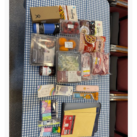
이(가명)네는 아버님 수입으로 중학생인 현정이(가명) 포함 3
인 가구가 생활하고 있습니다. 넉넉지 않은 급여에 생활비는 항
상 빠듯하고, 아이가 좋아하는 과일도 비싸서 마음껏 먹일 수가
없습니다. 아이 새 학기를 준비하기도 턱없이 부족한 생활비는
교복을 사주기도 어렵습니다.
[민주(가명)/ (한부모가정, 5인
가구)]:
한부모가정인 민주네(가명)는 딸 둘, 아들 둘의 대가족
입니다. 어머니 홀로 4명의 아이들을 키우다 보니 생활은 넉넉
지 않지만, 아이들이 씩씩하게 자라고 있어서 힘이 난다고 합니
다. 하지만 최근 어머니가 뇌경색 판정으로 병원에 다니면서 근
로도 하지 못하고, 수급비만으로 다섯 식구가 생활하고 있어 경
제적으로도, 신체적으로도 어려움을 겪고 있습니다.
[연석(가
명)/ (저소득가정, 4인 가구)]:
연석이(가명)네는 아버지가 뇌
경색으로 쓰러진 이후 한쪽 뇌를 제거하는 수술을 받았습니다.
이에 편마비와 언어적인 문제가 있는 상황이며 현재는 요양병
원에 입원하고 있습니다. 이에 연석(가명)이 어머니께서 공공
근로를 하면서 생활을 하고 있는 상황으로 경제적인 어려움이
있는 상황으로 이에 연석이(가명)의 새 학기를 응원하고자 합
니다.
[용기(가명) / (저소득가정, 5인 가구)]:
든든한 첫걸음