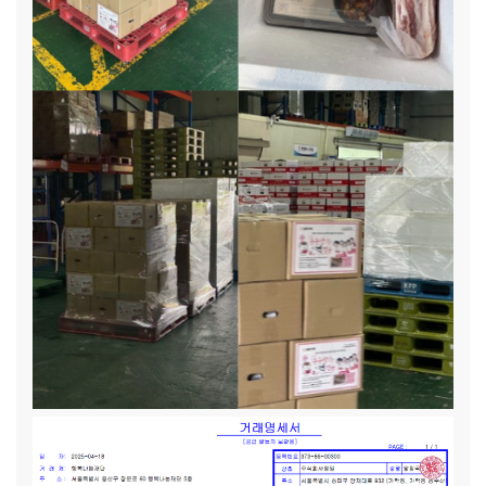
는 것은 어려운 상황입니다. "할머니, 이거 사야 한대요." "나중
에 사자, 돈 아껴야지." 조손가정에서 손자녀를 키우는 조부모
님은 경제적·신체적 여건상 새 학기 준비를 챙기는 데 어려움
을 겪습니다. 조부모가 손자녀를 돌보는 가정에서는 빠르게 변
하는 교육 환경과 학습 방식에 적응하는 것이 쉽지 않습니다.
어떤 학습 도구가 필요한지 몰라서 준비가 늦어지거나, 경제적
부담으로 인해 최소한의 준비만 할 수밖에 없는 경우가 많습니
다. "아빠가 요즘 일이 많아서... 학용품은 다음에 사줄게." “아
이한테 더 신경 써주고 싶은데, 혼자서 감당해야 하니까 벅차
요.” 한부모 가정에서는 부모님이 생계와 육아를 혼자 책임져
야 합니다. 그러다 보니 학습 준비물이나 새 학기 필요 물품을
미처 챙기지 못하는 경우가 많습니다. 아이의 학업과 생활을 세
심하게 돌보고 싶어도 현실적인 한계에 부딪힙니다. 이번 청소
년 ‘든든한 첫걸음’ 키트를 신청한 가족들의 사연을 살펴볼까
요?
[민지(가명) / (기초생활수급 가정, 7인 가구)]:
민지(가
명)이는 다섯 남매 중 하나로, 두 부모님 모두 중환으로 경제 활
동이 어렵습니다. 어렸을 때부터 어려운 가정 환경 생활이 익숙
해진 민지는 자연스럽게 언니의 교복을 물려받습니다. 다른 가