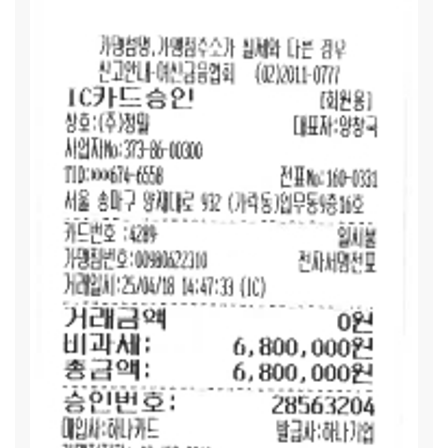
100만 원도 채 되지 않아, 급한 대로 대출을 받아 사용할 수밖
에 없었습니다. 요즘 이자도 너무 높아서 생활비를 감당하기는
너무 힘든 현실입니다.
[은지(가명) / (기초생활수급 가정, 4
인 가구)]:
“암 투병하면서 몸이 힘들어지니까 매일 아이들 식
사 챙기는 게 쉽지 않더라고요. 남편 외벌이로 제 의료비에 두
아이의 학비, 생활비에 다 감당하려니 막막하더라고요. 식료품
키트 전달 받을 수 있다면, 한동안 먹거리 걱정이라도 덜었으면
좋겠습니다.”
[소진(가명) / (저소득가정, 6인 가구)]:
“아이들
아빠 소득이 많은 편이 아니라, 제가 종종 아르바이트하면서 생
활비를 보탰는데 네 아이의 육아에, 출산과 육아를 하다 보니
경력 단절로 다시 일을 구하기도 쉽지 않더라고요. 식당이나 몸
을 쓰는 일을 주로 하다 보니 제 몸도, 아이들도 챙기지 못하는
것 같아 속상한 마음입니다.”
[승훈(가명) / (저소득가정, 4인
가구)]:
승훈(가명)이는 원래 ㅁㅁ 종목 국가대표가 꿈이었습니
다. 체육특기생으로 ㅁㅁ부가 있는 고등학교로 진학했어야 하
나, 집에서 지원해 주기 어렵다 보니 집안 형편에 맞추어 승훈
(가명)이가 잘하고 좋아하는 운동을 포기했습니다.
[희진(가
명) / (저소득·장애인 가정, 3인 가구)]:
“아이 아빠가 일을 나