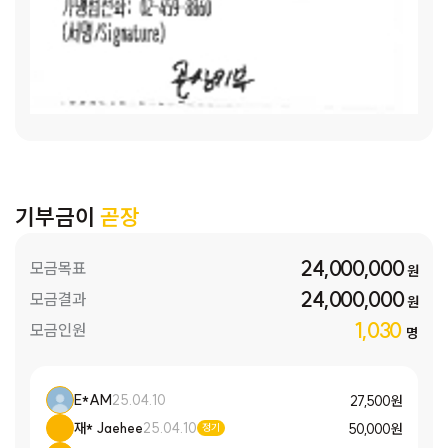
가고는 있는데 소득이 적어요. 제가 장애를 가지고 있다 보니
다른 엄마들처럼 나가서 아이들 새 학기 준비물을 사주는 것도,
아이들 식사도 잘 챙겨주기가 어렵더라고요. 이번 기회를 통해
부족한 엄마 역할을 조금이나마 채워주고 싶은 엄마 마음입니
다.”
[동규(가명) / (기초생활수급 가정, 6인 가구)]:
“아이가
넷인 다자녀 가정입니다. 자녀 수가 많다 보니, 식비에 소요되
는 돈이 무시하지 못하는데, 남편 소득이 높지 않다 보니, 외식
은 꿈도 못 꾸고 늘 아이들 먹고 싶은 대로 해 주지 못할 때가 많
기부금이
곧장
아요. 다른 엄마들은 아이들 학교에 갈 때도 가지고 싶은 것, 필
요한 것 사주기 바쁜데 저희는 늘 선택해야 하는 상황이 어렵기
만 하네요.”
[주은(가명) / (차상위계층, 4인 가구)]:
“임대 아
24,000,000
모금목표
원
파트에 거주하면서 최대한 주거 비용은 줄이고 있는데, 식비나
24,000,000
모금결과
원
공과금 같은 생활비는 줄여도 한계가 있더라고요. 특히 아이들
1,030
모금인원
명
방학 돌아오면 하루, 하루 장 볼 때마다 한숨이 쉬어져요. 요즘
물가도 그렇고요.”
[영준(가명) / (차상위계층·맞벌이가정, 3
인 가구)]:
“나름 아끼며 열심히 생활한다고 하는데, 소득이 너
E*AM
25.04.10
27,500 원
무 적으니까 지출하기가 너무 겁이 나요. 이제 아이가 조금 커
재* Jaehee
25.04.10
50,000 원
정기
서 맞벌이로 둘이 열심히 버는 데도, 왜 저희 형편은 쉽게 나아