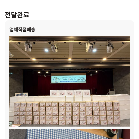
일자리를 구하는 것도 쉽지 않은 상황입니다. 초·중·고등학생
자녀 3명을 양육하기에는 가정 소득이 불안정하고, 식생활 유
전달완료
지가 어려운 상황입니다.
[예서(가명) / (기초생활수급 가정, 7
인 가구)]:
7명이 함께 거주하고 있는 가정으로 수급 가구입니
업체직접배송
다. 자녀 4명에 이모까지 함께 생활 중이나 아버지 혼자 근로를
할 수밖에 없는 상황으로 7인 가구가 생활하기에는 경제적으로
어려운 상황입니다.
[창빈(가명) / (기초생활수급 가정, 4인
가구)]:
현재 아버지 및 조부모와 함께 거주하고 있지만 아버지
의 알코올 중독으로 인해 경제활동을 전혀 하고 있지 않은 상황
으로 조부모 혼자 경제활동을 하며 생계를 유지하고 있는 상황
입니다. 조모 또한 고령으로 장기간의 근로가 어려워 파트타임
근로에 참여하고 있습니다. 아이는 혼자 학교와 학원을 챙겨 다
녀야 하는 상황으로, 아이를 위한 지원이 필요한 상황입니다.
[연희(가명) / (차상위 가정, 3인 가구)]:
이 가정은 아버님께
서 오래전부터 투석을 받고 있어 어머니 혼자 경제활동을 이어
오고 있습니다. 이른 출근과 늦은 퇴근으로 인해 아동의 케어가
어려운 상황이며, 아버님의 병환으로 인해 빠듯한 생활을 이어
오고 있습니다.
[현정(가명)/ (차상위 가정, 3인 가구)]:
현정