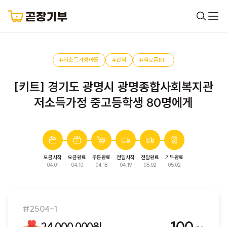
#저소득가정아동
#간식
#식료품KIT
[키트] 경기도 광명시 광명종합사회복지관
저소득가정 중고등학생 80명에게
모금시작
모금완료
주문완료
전달시작
전달완료
기부완료
완료된 모금입니다. 다음 모금에서 만나요!
04.01
04.10
04.18
04.19
05.02
05.02
#2504-1
24,000,000원