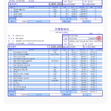
정의 아이라면 입이 삐쭉 나왔을 만한 일인데도 민지는 불평 한
마디 없이 당연한 듯이 언니, 오빠의 물품을 물려받았습니다.
[은성(가명) / (기초생활수급 가정, 1인 가구)]:
은성(가명)이
는 기초생활수급 가구로 가정에서 분리되어 시설에서 생활 중
입니다. 은성(가명)이는 현재 가정으로 돌아갈 수 있는 상황은
아니지만 시설에서 또래 친구들과 선생님의 보살핌 속에서 안
정을 찾아가며 생활 중입니다. 은성(가명)이가 학교에서도 잘
적응할 수 있도록 지원하고자 합니다.
[은우(가명) / (기초생활
수급 가정, 7인 가구)]:
은우(가명)는 한부모 가정으로 아버지
와 6남매가 생활 중입니다. 아버지는 정기적인 일자리를 구하
지 못해, 일용직으로 경제활동을 지속 중에 있습니다. 6남매 중
장애가 있는 형제가 있으며, 제일 어린 형제는 초등학생입니다.
아버지의 수입만으로 7명이 생활하기에는 어려운 상황으로 고
등학생인 형제가 아르바이트를 병행하며 생계를 책임지고 있습
니다.
[승우(가명) / (한부모가정, 4인 가구)]:
한부모 가정으
로 엄마가 생계를 책임지고 있습니다. 직장을 잃은 이후로 새
직장을 구하는 게 어려워 생활비가 떨어지면 일용직을 구해서
경제활동을 하고 있지만, 초등학생 자녀 돌봄 문제로 인해 매번