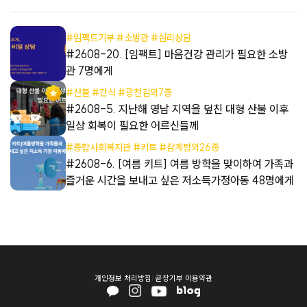
니다. - 텀블러: 건강한 학교생활을 위해 깨끗한 물을 언제든
마실 수 있도록 돕습니다. - 칫솔살균기: 위생적인 구강 관리를
#임팩트기부 #소방관 #심리상담
돕고, 올바른 생활 습관을 형성하는 데 도움을 줍니다. - 보조
들
#2608-20. [임팩트] 마음건강 관리가 필요한 소방
배터리: 디지털 학습이 늘어나는 요즘, 원격 수업과 학습 앱 활
관 7명에게
용을 돕기 위한 필수품입니다. - 라벨프린터: 자신의 물건을 정
#산불 #간식 #광천김외7종
리하고 관리하는 습관을 길러 주는 실용적인 아이템입니다. *
들
#2608-5. 지난해 영남 지역을 덮친 대형 산불 이후
식료품 – 건강한 성장과 학습을 위한 필수 에너지원! 영양가 있
일상 회복이 필요한 어르신들께
는 식사는 아이들의 집중력과 학업 성취도를 높이는 중요한 요
#종합사회복지관 #키트 #삼계탕외26종
소입니다. 그러나 경제적 어려움으로 인해 끼니를 거르는 아이
해
#2608-6. [여름 키트] 여름 방학을 맞이하여 가족과
들도 많습니다. - 고기류(갈비, 삼겹살): 성장기 아이들에게 꼭
즐거운 시간을 보내고 싶은 저소득가정아동 48명에게
필요한 단백질을 공급합니다. - 과일류: 비타민과 미네랄을 보
충해 면역력을 높이고 건강한 성장을 돕습니다. - 밀키트: 간편
하지만 영양가 높은 식사를 준비할 수 있도록 지원합니다. - 간
편식품: 바쁜 아침에도 든든하게 한 끼를 해결할 수 있도록 준
비했습니다. 너무나도 소중한 우리 아이들의 첫 시작을 응원합
니다. 아이들이 앞으로 경험할 세상이 조금은 더 따뜻하다는 것
개인정보 처리방침
곧장기부 이용약관
을 이번 기회를 통해 함께 알려주고 싶습니다. 우리 아이들이
더 나은 내일을 향해 한 걸음씩 나아갈 수 있도록 따뜻한 손길