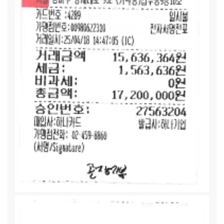
소년기 친구들에게는 무엇이 필요한지 다른 엄마들처럼 챙기기
어려운 상황입니다.
[경민(가명) / (기초생활수급 가정, 5인
가구)]:
“집안 사정이 좋지 않은 것 이제 저도 알아요. 친구들이
랑 생활하는 게 다르다는 걸 느낀 지 좀 되었거든요. 친구들이
매점 같이 가자고 하거나 학교 끝나고 어디 가자고 해도 저는
잘 안 가요. 친구들 쓰는 만큼 저는 못 내거든요.”
[민하(가명)
/ (저소득가정, 5인 가구)]:
민하네 아버지는 개인 화물 운전을
하십니다. 안 그래도 소득이 안정적이 않은데 물가도 너무 올라
가니까 세 아이 양육비, 식비, 공과금에 생활비에 아무리 알뜰
하게 생활한다고 해도 늘 부족한 마음이 듭니다.
[희정(가명) /
(저소득·맞벌이 가정, 4인 가구)]:
시장에서 장사를 하는 부모
님은 저녁 늦게야 일을 정리하고 귀가합니다. 희정이는 동생 몫
까지 요리를 담당하는데요, 계란후라이 해 먹고, 라면 끓여 먹
고... 이제 중학생이 되면서 혼자 가스레인지를 사용한다고 하
는데 지켜만 볼 수밖에 없는 부모 마음은 늘 조마조마합니다.
[한보(가명) / (저소득가정, 3인 가구)]:
한보(가명)가 고등학
교에 들어가면서 아이가 부쩍 먹는 양이 늘었습니다. 올해 다행
히 정부 일자리가 되어서 생계를 유지하고 있지만, 월 소득