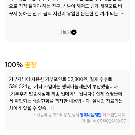
으로 직접 빨아야 하는 친구. 신발이 해져도 쉽게 새것으로 바
꾸지 못하는 친구. 급식 시간이 유일한 든든한 한 끼가 되는 친
구. 이런 현실을 마주한 아이들이 새 학기를 앞두고 어떤 마음
일까요? “학용품이 없어서 수업 시간마다 친구들에게 깜박 잊
더보기
은 척 빌려 써요.” “학교 가기 전에 먹을 게 없어서 배고플 때가
많아요. 아침 안 먹고 오는 친구들은 쉬는 시간에 학교 매점에
서 먹고 오는데 저는 점심때까지 그냥 있어요.” “엄마도 힘들어
보여서 준비물 사달라는 말을 못 하겠어요.” “저도 친구들 다니
100%
곧장
는 학원 같이 다녀보고 싶어요.” 새 학기는 새로운 출발선이 되
어야 하지만, 어떤 아이들에게는 걱정과 부담으로 시작되는 시
기부자님이 사용한 기부포인트 52,800원, 결제 수수료
기입니다. 학용품, 교복, 식료품… 너무나 기본적인 준비조차
536,024원, 기타 사업비는 행복나눔재단이 부담했습니다.
어려운 아이들이 있습니다. 이제, 우리가 함께 바꿔보려 합니
(기부후기 발송시점에 최종 업데이트 됩니다.) 실제 쇼핑몰에
다. 지난 3월, 아동(유치원생 ~ 초등학생)의 새 학기를 응원했
서 확인되는 배송현황을 캡처한 내용입니다. 실시간 자료와는
습니다. 단순한 물품을 넘어, 곧장기부 후원자님들의 따뜻한 관
차이가 있을 수 있습니다.
심과 사랑이 담긴 선물이기에 아이들에게 더욱 특별한 응원이
* 배송비 등 추가비용 발생시
행복나눔재단
이 부담합니다.
되었습니다. “새 학용품을 받으니 공부하고 싶은 생각이 났어
업데이트 05월02일 10:57
요!” “하나하나 아이들에게 필요한 물품이더라고요. 혼자 준비
하기 걱정이 앞섰는데 덕분에 든든하게 아이 학교 보낼 수 있을