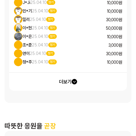
J*Ji
25.04.10
10,000 원
정기
지지 않을까요. 그래도 아이는 항상 건강하고 밝게 키우려고 노
민*기
25.04.10
10,000 원
정기
력하고 있습니다.”
[현빈(가명) / (저소득·한부모가정, 2인 가
밀리
25.04.10
30,000 원
구)]:
현빈이네 어머님은 홀로 아동을 키우며 공장일을 나가고
정기
있습니다. 월~토요일까지 공장일을 하는데 몸도 많이 지치고,
이*헌
25.04.10
50,000 원
정기
아이가 혼자 집에 있는 시간이 많아 걱정됩니다. 두 식구가 반
이*은
25.04.10
10,000 원
정기
지하에 살고 있는데, 아이가 외로움이 많이 탈까봐 걱정입니다.
조*준
25.04.10
3,000 원
정기
[지혜(가명) / (저소득·한부모가정, 4인 가구)]:
"월세에, 식비
연이
25.04.10
30,000 원
정기
에 한 달에 숨만 쉬어도 들어가는 돈들이 너무 많아요. 혼자서
정*주
25.04.10
10,000 원
정기
아이 셋을 키우다 보니, 한계에 부딪힐 때가 많네요. 물론 다 해
주고 싶은 부모 마음이지만, 남들처럼 키우지 못하는 게 나중에
는 아이한테도, 저한테도 원망이 많이 될 것 같아요."
[희아(가
더보기
명) / (저소득가정, 4인 가구)]:
자활 근로로 생계를 유지하고
있는데, 인데 출퇴근이 일정하지 않아 아이가 끼니를 거르는 일
이 많고, 공과금이나 보험료라도 내고 나면 아이가 원하는 물건
은 잘 사주지 못하는 것 같아 신청해 봅니다.
[호민(가명) / (저
소득가정, 4인 가구)]:
아이가 분리 불안이 매우 심해 아이 아
따뜻한 응원을
곧장
빠만 외벌이로 일하고 있습니다. 최근 이사를 하면서 목돈이 들
어갈 일이 많아 경제적으로 많이 어려운 상황입니다.
[지안(가