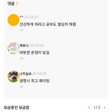
댓글
3
명) / (저소득가정, 4인 가구)]:
"든든한 첫걸음 사업을 통해 우
리 아이들이 조금 더 웃을 수 있고, 행복함을 느끼게 되어 잘 성
장하기를 바라는 마음에서 신청합니다. 이렇게 도움받았던 기
^^
25.04.07
억이 나중에 어려움이 있는 곳에도 눈길을 줄 수 있는 희망을
건강하게 자라고 공부도 열심히 하렴
전하는 아이로 성장했으면 하는 마음에 신청합니다."
[사랑(가
명) / (저소득가정, 4인 가구)]:
“작년에 남편 수입이 많이 줄
어, 저도 맞벌이로 일하다가 최근에 그만두며 실업급여로 생활
메로나
25.04.06
중입니다. 어려운 와중에 지출을 많이 줄이게 되었는데 학용품
따뜻한 온정이 닿길
은 얻어쓰기만 했지 살 엄두도 못 냈고 식비도 최소한으로 아껴
쓰고 있는지라, 든든한 첫걸음 키트가 아이와 가정에 많은 도움
이 될 것 같습니다.” 80명의 아이들에게 ‘든든한 첫걸음’을 선
물해 주세요. 이번 모금을 통해 경제적 어려움을 겪는 80명의
나무늘보
25.04.02
청소년에게 새 학기 준비에 꼭 필요한 학용품과 식료품 키트(1
광명시 최고 화이팅
인당 30만 원 상당)를 지원하려 합니다. * 학용품 – 새 학기를
위한 필수 준비물! 아이들이 학업을 시작하는 데 있어 가장 기
본적인 준비물입니다. 경제적 어려움으로 학용품을 마련하지
못하면, 수업에 참여하는 것 자체가 부담이 될 수 있습니다. -
모금중인 모금함
1
/
3
문구 세트: 연필, 지우개, 공책 등 기본적인 학습 도구를 제공합