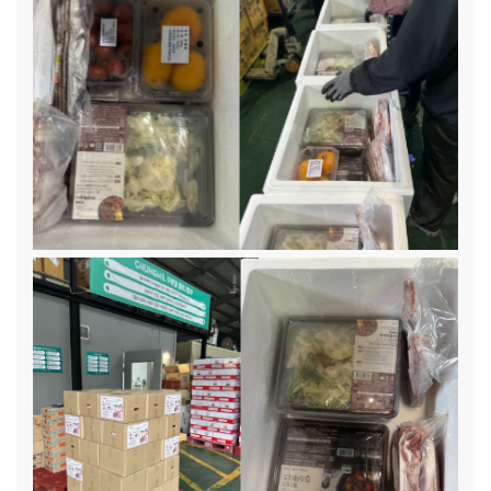
(12%) · 청소년 대상 복지관 서비스 이용(복지관과 연계된 다
양한 지원을 받기 위해 신청) – 94명(15%) · 관련 상품 구매
정보 부족(적절한 학습 및 생활 물품을 선택하기 어려움) – 33
명(5%) · 기타 – 2명(0%) 왜 아이들은 새 학기 준비를 충분
히 하지 못할까요? 모든 아이가 새 학기를 설레는 마음으로 맞
이하는 것은 아닙니다. 저소득 가정, 맞벌이 가정, 조손가정, 한
부모 가정 등 다양한 환경 속에서 경제적 부담과 돌봄의 어려움
으로 인해 아이들의 새 학기 준비가 충분하지 못한 경우가 많습
니다. "엄마, 이번에 새 가방은 안 사도 돼. 작년 거 그냥 쓸 수
있어." 저소득층 가정에서는 생계비와 주거비를 감당하는 것만
으로도 벅찹니다. 새 학기 준비물보다 당장 생활에 필요한 지출
이 우선될 수밖에 없습니다. 저소득층 가정에서는 필수적인 새
학기 준비조차 부담이 될 수밖에 없습니다. "엄마, 학용품은 언
제 사러 가?" "주말에... 아니, 다음 주에 가자." 맞벌이 가정의
부모들은 일과 육아를 병행하며 새 학기 준비를 챙기는 것이 쉽
지 않습니다. 방과 후 돌봄, 학습 준비물 구매, 건강 관리까지 신
경 써야 할 것이 많지만, 현실적으로 모든 걸 완벽하게 준비하