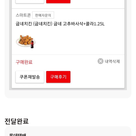
전달완료
롯데택배