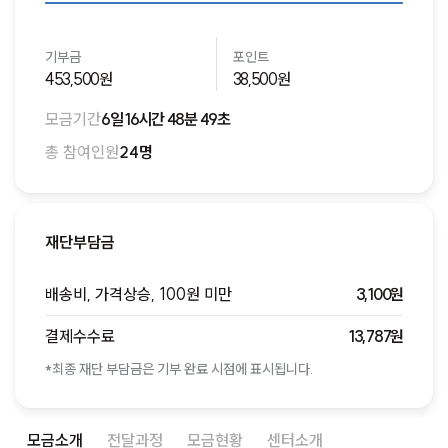
기부금
포인트
453,500원
38,500원
모금기간
6일 16시간 48분 49초
총 참여인원
24명
재단부담금
배송비, 가격상승, 100원 미만
3,100원
결제수수료
13,787원
*최종 재단 부담금은 기부 완료 시점에 표시됩니다.
모금소개
전달과정
모금현황
센터소개