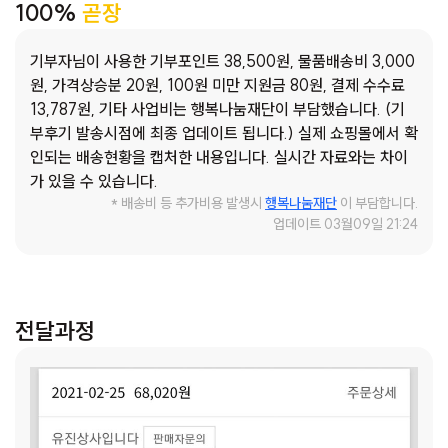
100%
곧장
먹은 아이들은 “선생님 더 먹고 싶어요.”라고 말하지만 충분히
주고 싶은 마음과 다르게, 정해진 수량 때문에 원하는 만큼 마
기부자님이 사용한 기부포인트 38,500원, 물품배송비 3,000
음껏 먹게 할 수 없습니다. 게다가 간식이 없는 날에는 “선생님
원, 가격상승분 20원, 100원 미만 지원금 80원, 결제 수수료
왜 오늘은 간식이 없어요?”라는 질문을 셀 수도 없이 듣습니다.
13,787원, 기타 사업비는 행복나눔재단이 부담했습니다. (기
성장기인 아이들에게 식사가 아닌 ‘간식’은 별거 아닌 것처럼
부후기 발송시점에 최종 업데이트 됩니다.) 실제 쇼핑몰에서 확
보여도 무엇을 얼마나 먹느냐에 따라 성장에 많은 영향을 끼칩
인되는 배송현황을 캡처한 내용입니다. 실시간 자료와는 차이
니다. 코로나19로 바깥활동이 줄어든 아이들은 햇빛을 받는 시
가 있을 수 있습니다.
간도 줄어들어 비타민D가 부족합니다. 부족한 비타민D와 성장
* 배송비 등 추가비용 발생시
행복나눔재단
이 부담합니다.
에 필수적인 영양분 합성을 위해서 여러 가지 식품들로 보충해
업데이트 03월09일 21:24
줘야 합니다. 반드시 음식물 섭취가 이루어져야 합성할 수 있기
때문에 성장기 아이들의 충분한 음식물 섭취는 필수적입니다.
센터에서 간식을 나눠먹는 시간은 아이들의 배를 채워줄 뿐만
아니라 나눔과 배려를 배우게 합니다. 맛있는 음식을 나눠 먹는
전달과정
것의 기쁨을 알고, 남을 생각하는 배려심을 키울 수 있습니다.
추운 겨울, 친구들이 있고 따뜻한 센터에서 아이들이 굶주리는
일이 없었으면 좋겠습니다. 장기화된 코로나19로 지친 아이들
이 영양만점 간식을 먹고 몸도 마음도 한 뼘 더 성장하는 방학
이 되기를 기대합니다.