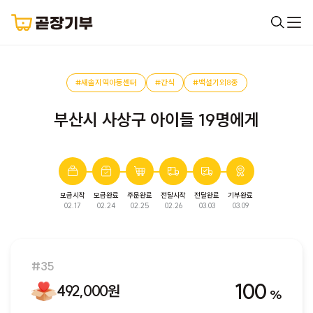
#새솔지역아동센터
#간식
#백설기외8종
부산시 사상구 아이들 19명에게
모금시작
모금완료
주문완료
전달시작
전달완료
기부완료
완료된 모금입니다. 다음 모금에서 만나요!
02.17
02.24
02.25
02.26
03.03
03.09
#35
100
492,000원
%