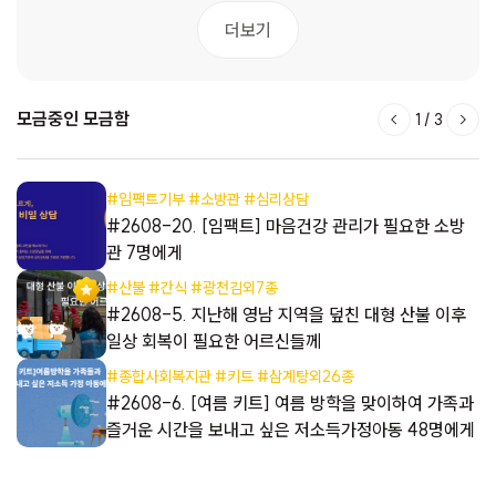
더보기
모금중인 모금함
1
/
3
#임팩트기부 #소방관 #심리상담
해
#2608-20. [임팩트] 마음건강 관리가 필요한 소방
관 7명에게
#산불 #간식 #광천김외7종
#2608-5. 지난해 영남 지역을 덮친 대형 산불 이후
일상 회복이 필요한 어르신들께
#종합사회복지관 #키트 #삼계탕외26종
들
#2608-6. [여름 키트] 여름 방학을 맞이하여 가족과
즐거운 시간을 보내고 싶은 저소득가정아동 48명에게