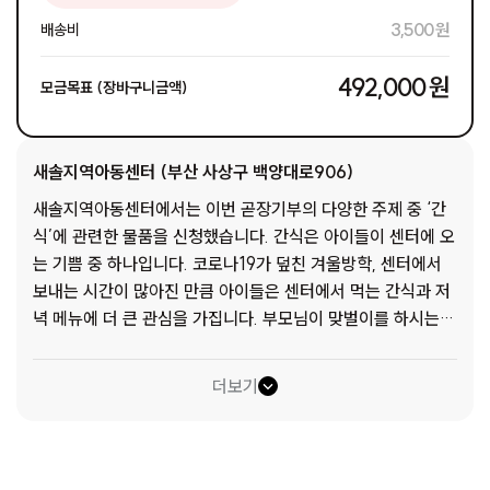
3,500 원
배송비
492,000 원
모금목표 (장바구니금액)
새솔지역아동센터 (부산 사상구 백양대로906)
새솔지역아동센터에서는 이번 곧장기부의 다양한 주제 중 ‘간
식’에 관련한 물품을 신청했습니다. 간식은 아이들이 센터에 오
는 기쁨 중 하나입니다. 코로나19가 덮친 겨울방학, 센터에서
보내는 시간이 많아진 만큼 아이들은 센터에서 먹는 간식과 저
녁 메뉴에 더 큰 관심을 가집니다. 부모님이 맞벌이를 하시는
아이들이나 조손가정의 아이들이 집에서 간식을 먹기는 힘들기
때문입니다. 학교에서 친구들이 자랑하듯 얘기하는 OO피자의
더보기
신메뉴, SNS에서 유명한 음식 등이 우리 아이들에게는 생소하
게 느껴집니다. 코로나19로 마음껏 뛰어놀 수도 없는 아이들에
게 친구들을 만나 맛있는 음식을 먹고 함께 공부를 할 곳은 센
터가 전부입니다. 센터에서 나오는 간식에 밝은 미소를 띠며 다