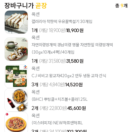
장바구니가
곧장
총
9
개
옥션
갤러리아 착한떡 우유꿀백설기 30개입
1개
(개당 18,900원)
18,900 원
옥션
자연의령망개떡 경남의령 명물 자연한잎 의령망개떡
(30gx10개x4팩)/40개입
1개
(개당 31,580원)
31,580 원
옥션
CJ 비비고 왕교자420gx2 만두 냉동 교자 간식
3개
(개당 4,840원)
14,520 원
옥션
(BHC) 뿌링클+치즈볼+콜라1.25L
2개
(개당 22,800원)
45,600 원
옥션
(미스터피자) NEW하프앤하프L
3개
(개당 34,100원)
102,300 원