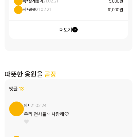
족*왕개똥이
21.02.21
5,000 원
시*뿡뿡
21.02.21
10,000 원
더보기
따뜻한 응원을
곧장
댓글
13
영*
21.02.24
우리 천사들~ 사랑해♡