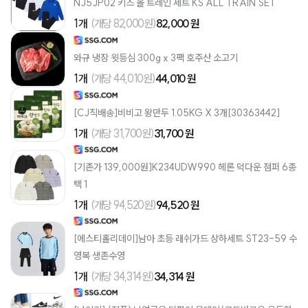
NJ5JP02 키즈 올 트레인 세트 KS ALL TRAIN SET
1개
(개당 82,000원)
82,000 원
와규 냉장 윗등심 300g x 3팩 호주산 소고기
1개
(개당 44,010원)
44,010 원
[CJ직배송]비비고 왕만두 1.05KG X 3개[30363442]
1개
(개당 31,700원)
31,700 원
[기존가 139,000원]K234UDW990 헤론 덕다운 점퍼 6종
택 1
1개
(개당 94,520원)
94,520 원
[에스티홀리데이]남아 초등 래쉬가드 상하세트 ST23-59 수
영복 생존수영
1개
(개당 34,314원)
34,314 원