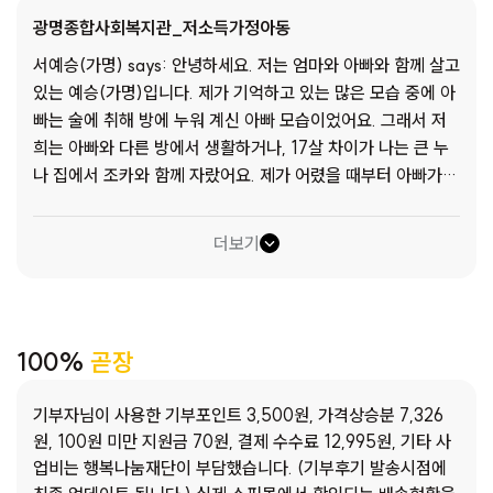
광명종합사회복지관_저소득가정아동
서예승(가명) says: 안녕하세요. 저는 엄마와 아빠와 함께 살고
있는 예승(가명)입니다. 제가 기억하고 있는 많은 모습 중에 아
빠는 술에 취해 방에 누워 계신 아빠 모습이었어요. 그래서 저
희는 아빠와 다른 방에서 생활하거나, 17살 차이가 나는 큰 누
나 집에서 조카와 함께 자랐어요. 제가 어렸을 때부터 아빠가
술을 많이 마시던 것은 아니지만, 일을 하시다가 허리를 다치시
고 난 뒤로 일을 나가기가 어려워 술을 많이 마시게 되었다고
더보기
들었어요. 엄마 혼자 아르바이트를 하며 돈을 벌고 계신데 모두
감당하기는 어려우신지, 핸드폰이나 TV, 전기 공과금도 모두
미납이 되어 중지된 채로 몇 달을 버텼어요. 광명종합사회복지
관 says: 해당 가정과 복지관의 처음 연이 닿은 건, 2015년도
100%
곧장
였습니다. 그때도 예승(가명)이 아버지의 알코올 의존 문제로
복지관에 의뢰되었고, 그렇게 여러 기관의 도움을 받아 생활 기
기부자님이 사용한 기부포인트 3,500원, 가격상승분 7,326
반을 마련했습니다. 가정 사정으로 다른 지역으로 이사 가게 되
원, 100원 미만 지원금 70원, 결제 수수료 12,995원, 기타 사
면서 연락을 잠시 멈추게 되었는데, 다시 복지관 문을 두들긴
업비는 행복나눔재단이 부담했습니다. (기부후기 발송시점에
건 예승(가명)이의 큰 누나였습니다. 자신의 새로운 가족인 딸