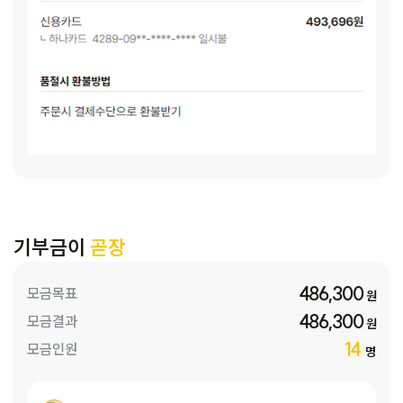
기부금이
곧장
486,300
모금목표
원
486,300
모금결과
원
14
모금인원
명