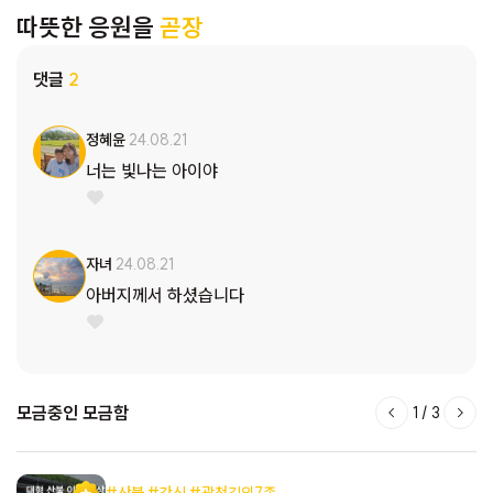
따뜻한 응원을
곧장
댓글
2
정혜윤
24.08.21
너는 빛나는 아이야
자녀
24.08.21
아버지께서 하셨습니다
모금중인 모금함
1
/
3
#산불 #간식 #광천김외7종