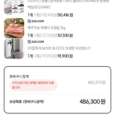
[나이키] (정품) 남여공용 디파이 올데이/코트버로우 운동화
택일(BQ5448)
1개
(개당 50,416원)
50,416 원
제주직송 흑돼지 오겹살 1kg
1개
(개당 57,510원)
57,510 원
[비밀특가]보아르 포스D12 초경량 무선청소기
1개
(개당 91,900원)
91,900 원
장바구니 합계
486,370 원
※100원 미만 금액은 재단에서 지원
합니다.
486,300 원
모금목표 (장바구니금액)