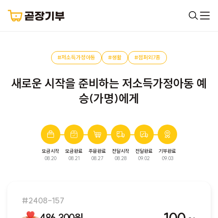
#저소득가정아동
#생활
#점퍼외7종
새로운 시작을 준비하는 저소득가정아동 예
승(가명)에게
모금시작
모금완료
주문완료
전달시작
전달완료
기부완료
완료된 모금입니다. 다음 모금에서 만나요!
08.20
08.21
08.27
08.28
09.02
09.03
#2408-157
486,300원