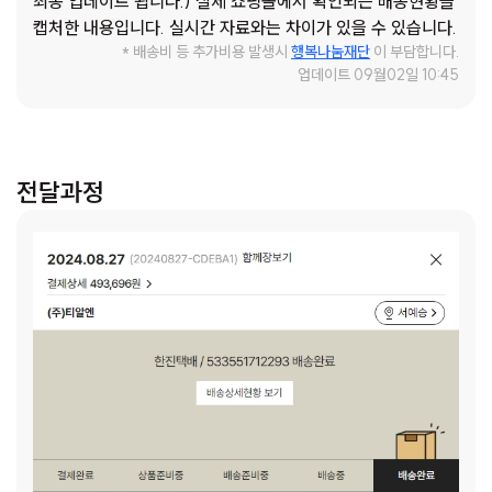
최종 업데이트 됩니다.) 실제 쇼핑몰에서 확인되는 배송현황을
과 함께요. 벌써 9년이 지난 지금 예승(가명)이는 초등학교 4
캡처한 내용입니다. 실시간 자료와는 차이가 있을 수 있습니다.
학년이 되었습니다. 다시 가족의 상담을 위해 찾아갔던 집은 오
* 배송비 등 추가비용 발생시
행복나눔재단
이 부담합니다.
래 전 먹다 남긴 음식물, 양육용품, 아버님의 술병 등으로 어수
업데이트 09월02일 10:45
선하기만 했습니다. 냉장고에는 아이가 있는 집이라고 믿기지
않을 만큼 텅텅 비어 있었고, 아버님의 하루 중 유일한 끼니는
라면 하나에 술 한 잔이 전부라고 하셨습니다. 요즘은 복지관의
지원을 받아 생계비도 마련하고, 새로운 일자리도 생겼습니다.
전달과정
자신이 좋아하는 것을 찾아 보컬 학원에 다니게 된 예승(가명)
이가 요즘 가장 좋아하는 노래는 가수 도규 님의 '어쩌면 우리
들은'이라는 곡입니다. " 힘들었나요? 얼마나 아팠었을까 내 맘
을 알 리 없지만 그냥 말해주길 바랐죠 혼자 방에 있어도 자리
없는 내 마음은 왠지 철없던 저를 놓아야만 되겠죠? 걱정 많아
울던 아이는 혼자 일기를 막 쓰곤 했었죠 시간 지나 선물 준다
며 엄마 다 해줄게요 마음이 약해 매일 울었던 책상 밑에 숨긴
일기를 시간이 다 해결할 거야 어쩌면 우리들은 " 말이나 행동
으로 다 꺼내놓지는 않았지만, 또래 아이들보다 씩씩했던 아이
의 플레이리스트 속에 있는 최애 곡을 보아하니, 그동안 힘들었
을 예승(가명)이의 마음을 어렴풋이 느낄 수 있었습니다. 예승