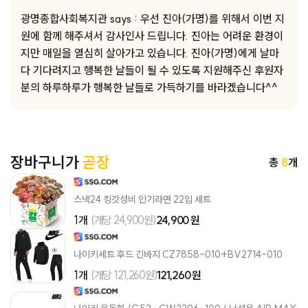
광명종합사회복지관 says : 우선 진아(가명)를 위해서 이번 지
원에 함께 해주셔서 감사인사 드립니다. 진아는 어려운 환경이
지만 매일을 열심히 살아가고 있습니다. 진아(가명)에게 날마
다 기다려지고 행복한 날들이 될 수 있도록 지원해주신 후원자
분의 하루하루가 행복한 날들로 가득하기를 바라겠습니다^^
장바구니가
곧장
총
8
개
스낵24 킹갓성비 인기라면 22입 세트
1개
(개당 24,900원)
24,900 원
나이키세트 후드 긴바지 CZ7858-010+BV2714-010
1개
(개당 121,260원)
121,260 원