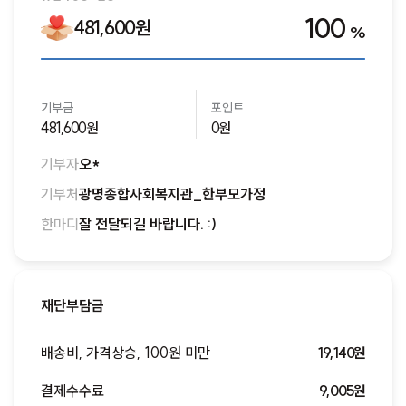
100
481,600원
%
기부금
포인트
481,600원
0원
기부자
오*
기부처
광명종합사회복지관_한부모가정
한마디
잘 전달되길 바랍니다. :)
재단부담금
배송비, 가격상승, 100원 미만
19,140원
결제수수료
9,005원