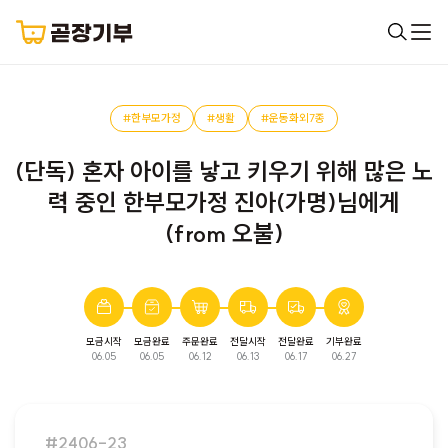
#한부모가정
#생활
#운동화외7종
(단독) 혼자 아이를 낳고 키우기 위해 많은 노
력 중인 한부모가정 진아(가명)님에게
(from 오불)
모금시작
모금완료
주문완료
전달시작
전달완료
기부완료
완료된 모금입니다. 다음 모금에서 만나요!
06.05
06.05
06.12
06.13
06.17
06.27
#2406-23