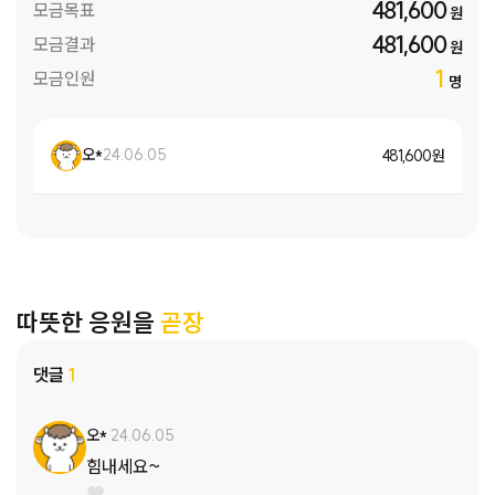
481,600
모금목표
원
481,600
모금결과
원
1
모금인원
명
오*
24.06.05
481,600 원
따뜻한 응원을
곧장
댓글
1
오*
24.06.05
힘내세요~