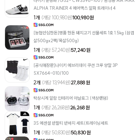
나이키 운동화 /G52- CW3396-100 / 남성용 AIR MAX
ALPHA TRAINER 4 에어맥스 알파 트레이너 4
1개
(개당 100,980원)
100,980 원
[농협안심한돈]명품 한돈 돼지고기 선물세트 1호 1.5kg (삼겹
살500gx2팩/목살500g)
1개
(개당 57,240원)
57,240 원
[공식매장판]나이키 에브리데이 쿠션 크루 양말 3P
SX7664-010/100
2개
(개당 13,944원)
27,888 원
탁상시계 알람 인테리어 아날로그 (색상랜덤)
1개
(개당 26,268원)
26,268 원
3S 에센셜 반팔티 반바지 세트(트레이닝세트
1개
(개당 50,830원)
50,830 원