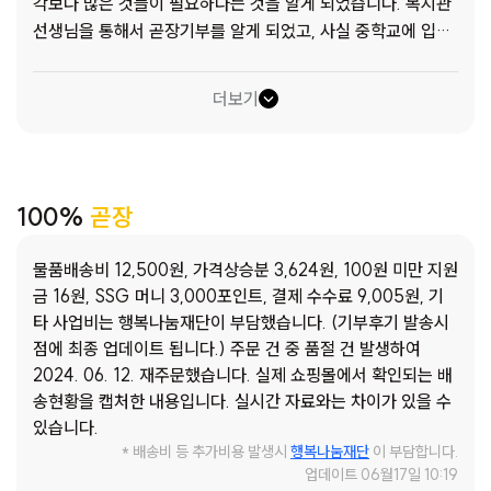
각보다 많은 것들이 필요하다는 것을 알게 되었습니다. 복지관
선생님을 통해서 곧장기부를 알게 되었고, 사실 중학교에 입학
하고 필요한 물품들이 많았는데, 이번 지원을 통해 구입해 보고
자 신청하게 되었습니다. 광명종합사회복지관 says: 진아(가
더보기
명)는 미혼모 가정으로 어머니와 함께 생활 중입니다. 어머니
혼자 아이를 낳고 중학생이 되기까지 홀로 14년간 아이를 키우
기에는 경제적으로 많은 어려움이 있었고, 현재도 매우 어려운
상황입니다. 어머님이 일하기 위해 장시간 집을 비우기 때문에
100%
곧장
진아(가명)는 대부분 시간을 학교와 센터에서 보내고 있습니
다. 중학생이 되고 필요한 물품들은 많지만 가정 상황을 잘 알
물품배송비 12,500원, 가격상승분 3,624원, 100원 미만 지원
고 있는 진아(가명)는 어머니께 작은 물품 하나 사는 것도 미안
금 16원, SSG 머니 3,000포인트, 결제 수수료 9,005원, 기
해하는 마음이 가득한 아이입니다. 이번 곧장 기부 소식을 듣고
타 사업비는 행복나눔재단이 부담했습니다. (기부후기 발송시
그동안 진아(가명)와 함께 했던 이야기들이 떠올랐으며, 진아
점에 최종 업데이트 됩니다.) 주문 건 중 품절 건 발생하여
(가명)가 그동안 구입하지 못했던 학용품들과 생활용품들을 지
2024. 06. 12. 재주문했습니다. 실제 쇼핑몰에서 확인되는 배
원받으면 좋겠다라는 생각이 떠올랐습니다. 아직 나이는 어리
송현황을 캡처한 내용입니다. 실시간 자료와는 차이가 있을 수
지만, 철이 빨리 든 진아(가명)가 이번 곧장 기부를 통해 필요한
있습니다.
물품을 구입할 때는 집 경제 상황을 생각하지 않고, 본인에게
* 배송비 등 추가비용 발생시
행복나눔재단
이 부담합니다.
필요한 물품을 고를 수 있도록 해주고자 곧장 기부를 추천하게
업데이트 06월17일 10:19