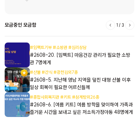
모금중인 모금함
1
/
3
#임팩트기부 #소방관 #심리상담
동
#2608-20. [임팩트] 마음건강 관리가 필요한 소방
관 7명에게
#산불 #간식 #광천김외7종
들
#2608-5. 지난해 영남 지역을 덮친 대형 산불 이후
일상 회복이 필요한 어르신들께
#종합사회복지관 #키트 #삼계탕외26종
들
#2608-6. [여름 키트] 여름 방학을 맞이하여 가족과
즐거운 시간을 보내고 싶은 저소득가정아동 48명에게