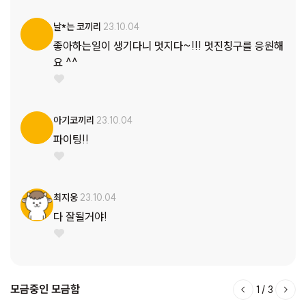
날*는 코끼리
23.10.04
좋아하는일이 생기다니 멋지다~!!! 멋진칭구를 응원해
요 ^^
아기코끼리
23.10.04
파이팅!!
최지웅
23.10.04
다 잘될거야!
모금중인 모금함
1
/
3