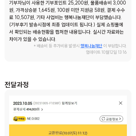
기부자님이 사용한 기부포인트 25,200원, 물품배송비 3,000
란 쉽지 않은 상황입니다. 이에 광명종합사회복지관에서는 곧
원, 가격상승분 1,645원, 100원 미만 지원금 58원, 결제 수수
장기부와 함께 조손가정에 맞춤형 물품을 제공함으로써 아동의
료 10,507원, 기타 사업비는 행복나눔재단이 부담했습니다.
건강한 성장과 발달을 도모해나가고자 합니다. 아동·청소년이
(기부후기 발송시점에 최종 업데이트 됩니다.) 실제 쇼핑몰에
가정·학교·사회에서 건강한 사회의 일원으로 성장해 나갈 수
서 확인되는 배송현황을 캡처한 내용입니다. 실시간 자료와는
있도록 조력자로서의 역할 또한 함께 수행하고자 합니다. 광명
차이가 있을 수 있습니다.
종합사회복지관 says: 이현(가명)이는 엄마, 아빠가 청소년이
* 배송비 등 추가비용 발생시
행복나눔재단
이 부담합니다.
던 시절 태어났습니다. 2살이 되던 해, 외갓집에서는 ‘이현(가
업데이트 10월12일 13:16
명)이를 더 이상 감당할 수 없다.’는 이야기와 함께 할머니 집에
맡겨지게 되었습니다. 엄마와는 연락이 끊기고, 학생인 아빠는
아직 아이의 주된 양육자가 되지 못했습니다. 부산에서 거주하
던 할머니는, 생계활동을 이어가며 이현(가명)이를 홀로 건강
전달과정
하게 양육할 수 없겠다는 판단으로 이현(가명)이가 5살이 되던
해 친언니가 거주하고 있는 광명에 오게 되었습니다. 할머니가
아이의 양육과 생계를 책임지며, 평일부터 주말, 아침부터 늦은
저녁까지 구로동의 병원에서 근무하고 있어 아이가 홀로 집에
방치되는 경우가 많았고 엄마를 그리워하며 말보다는 행동이
앞서 친구 관계에 어려움을 겪기도 했습니다. 이현(가명) 할머
니 says: 저는 토요일에도 출근을 해야 합니다. 토요일에는 손