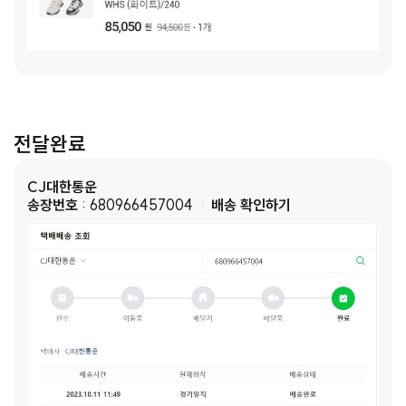
전달완료
CJ대한통운
송장번호
: 680966457004
배송 확인하기