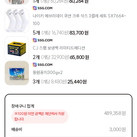
1개
(개당 60,264원)
60,264 원
나이키 에브리데이 쿠션 크루 삭스 3켤레 세트 SX7664-
100
5개
(개당 16,740원)
83,700 원
CJ 스팸 보냉백 리미티드에디션
2개
(개당 32,900원)
65,800 원
동원꽁치300gx2
3개
(개당 8,480원)
25,440 원
장바구니 합계
489,358 원
※100원 미만 금액은 재단에서 지원
합니다.
3,000 원
배송비