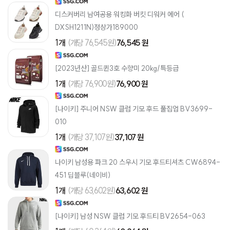
디스커버리 남여공용 워킹화 버킷 디워커 에어 (
DXSH1211N)정상가189000
1개
(개당 76,545원)
76,545 원
[2023년산] 골드퀸3호 수향미 20kg/특등급
1개
(개당 76,900원)
76,900 원
[나이키] 주니어 NSW 클럽 기모 후드 풀집업 BV3699-
010
1개
(개당 37,107원)
37,107 원
나이키 남성용 파크 20 스우시 기모 후드티셔츠 CW6894-
451 딥블루(네이비)
1개
(개당 63,602원)
63,602 원
[나이키] 남성 NSW 클럽 기모 후드티 BV2654-063