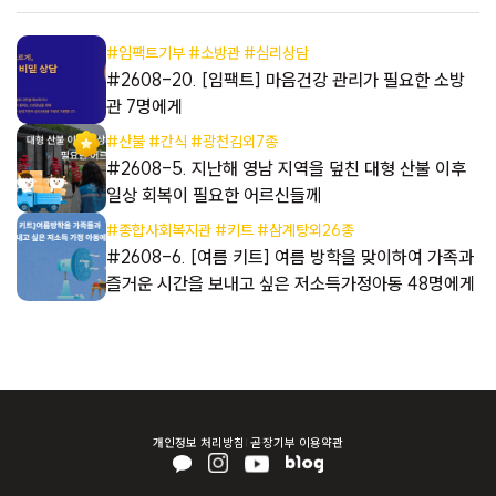
#임팩트기부 #소방관 #심리상담
들
#2608-20. [임팩트] 마음건강 관리가 필요한 소방
관 7명에게
#산불 #간식 #광천김외7종
들
#2608-5. 지난해 영남 지역을 덮친 대형 산불 이후
일상 회복이 필요한 어르신들께
#종합사회복지관 #키트 #삼계탕외26종
해
#2608-6. [여름 키트] 여름 방학을 맞이하여 가족과
즐거운 시간을 보내고 싶은 저소득가정아동 48명에게
개인정보 처리방침
곧장기부 이용약관