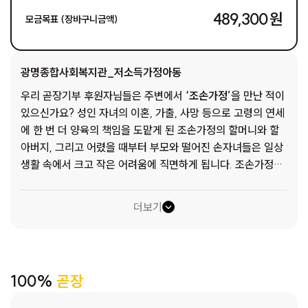
489,300 원
모금목표 (장바구니금액)
광명종합사회복지관_저소득가정아동
우리 곧장기부 후원자님들은 주변에서
‘조손가정’
을 만난 적이
있으신가요? 성인 자녀의 이혼, 가출, 사망 등으로 고령의 연세
에 한 번 더 양육의 책임을 도맡게 된 조손가정의 할머니와 할
아버지, 그리고 어렸을 때부터 부모와 떨어진 손자녀들은 일상
생활 속에서 크고 작은 어려움에 직면하게 됩니다. 조손가정의
상당수가 빈곤문제에 직면해 있고, 경제적인 어려움을 경험하
는 것으로 고려할 때, 손자녀들은 이미 부모에게 버림받거나 부
더보기
모와 떨어져 살아야 하는 경험을 가지고 조부모와 살면서 사회
의 편견을 극복해야 하는 상황에 처해 있습니다.
또한 조손가정
은 사회적 약자 간의 결합이면서 아동양육문제와 노인부양문제
가 복합적으로 존재하는 가족형태라고 할 수 있습니다.
조손가
100%
곧장
정은 가장 높은 취약성을 가진 가족 유형으로 고령의 조부모와
어린 손·자녀가 스스로 필요한 복지 서비스를 찾아서 신청하기