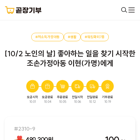
#저소득가정아동
#생활
#워킹화외7종
[10/2 노인의 날] 좋아하는 일을 찾기 시작한
조손가정아동 이현(가명)에게
모금시작
모금완료
주문완료
전달시작
전달완료
기부완료
완료된 모금입니다. 다음 모금에서 만나요!
10.01
10.04
10.05
10.06
10.12
10.19
#2310-9
489,300원