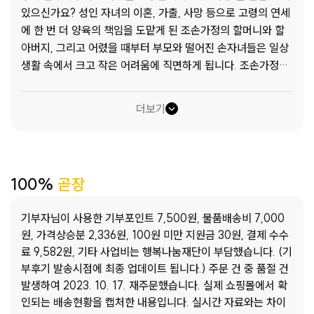
있으신가요? 성인 자녀의 이혼, 가출, 사망 등으로 고령의 연세
에 한 번 더 양육의 책임을 도맡게 된 조손가정의 할머니와 할
아버지, 그리고 어렸을 때부터 부모와 떨어진 손자녀들은 일상
생활 속에서 크고 작은 어려움에 직면하게 됩니다. 조손가정의
상당수가 빈곤문제에 직면해 있고, 경제적인 어려움을 경험하
는 것으로 고려할 때, 손자녀들은 이미 부모에게 버림받거나 부
더보기
모와 떨어져 살아야 하는 경험을 가지고 조부모와 살면서 사회
의 편견을 극복해야 하는 상황에 처해 있습니다.
또한 조손가정
은 사회적 약자 간의 결합이면서 아동양육문제와 노인부양문제
가 복합적으로 존재하는 가족형태라고 할 수 있습니다.
조손가
100%
곧장
정은 가장 높은 취약성을 가진 가족 유형으로 고령의 조부모와
어린 손·자녀가 스스로 필요한 복지 서비스를 찾아서 신청하기
기부자님이 사용한 기부포인트 7,500원, 물품배송비 7,000
란 쉽지 않은 상황입니다. 이에 광명종합사회복지관에서는 곧
원, 가격상승분 2,336원, 100원 미만 지원금 30원, 결제 수수
장기부와 함께 조손가정에 맞춤형 물품을 제공함으로써 아동의
료 9,582원, 기타 사업비는 행복나눔재단이 부담했습니다. (기
건강한 성장과 발달을 도모해나가고자 합니다. 아동·청소년이
부후기 발송시점에 최종 업데이트 됩니다.) 주문 건 중 품절 건
가정·학교·사회에서 건강한 사회의 일원으로 성장해 나갈 수
발생하여 2023. 10. 17. 재주문했습니다. 실제 쇼핑몰에서 확
있도록 조력자로서의 역할 또한 함께 수행하고자 합니다. 광명
인되는 배송현황을 캡처한 내용입니다. 실시간 자료와는 차이
종합사회복지관 says: 은지(가명)은 할머니와 둘이 사는 조부