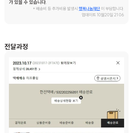
가 있을 수 있습니다.
모가정입니다. 엄마는 은지(가명)가 어릴 적 가출하여 연락이
* 배송비 등 추가비용 발생시
행복나눔재단
이 부담합니다.
단절되었고, 아빠는 도박 중독으로 신용불량자가 되어 간헐적
업데이트 10월20일 21:06
으로 찾아와 할머니에게 현금을 요구하는 상황이 잦았습니다.
할머니는 오랫동안 폐가 굳어가는 난치병과 심장병으로 인한
치료 중인 어려운 상황 속에서도 은지(가명)를 포기하지 않고
최선을 다해 양육에 임하고 계십니다. 어린 나이에 할머니의 마
전달과정
음과 상황을 생각하는 은지(가명)는, 할머니가 걱정이 되어 기
숙학교에서의 공부를 포기하고 40분이 넘는 거리를 통학하며
학업에 열중하고 있습니다. 어려운 환경 속에서도 우수한 학업
성적을 유지하며 본인의 꿈을 이루기 위한 노력을 기울이고 있
습니다. 은지(가명) says: 어렸을 때부터 저를 돌봐주신 할머니
가 지금 몸이 편찮으시니까 이제는 제가 할머니 보호자가 되어
야 하는 것 같아요. 다른 친구들은 학교에서 기숙사 생활을 해
도, 저는 집에 오는 게 맘도 편하고 걱정도 덜 되니까 공부도 잘
돼요. 상황이 조금 다른 거니까 제시간을 쓰는 것도, 가지고 싶
은 것, 먹고 싶은 것 다 하며 지낼 수는 없는 것 같아요. 또래보
다 일찍 철이 들어 누구보다 예쁜 마음을 가진 은지(가명)에게
곧장기부 후원자님들의 선물이 전달되었으면 좋겠습니다. 평소