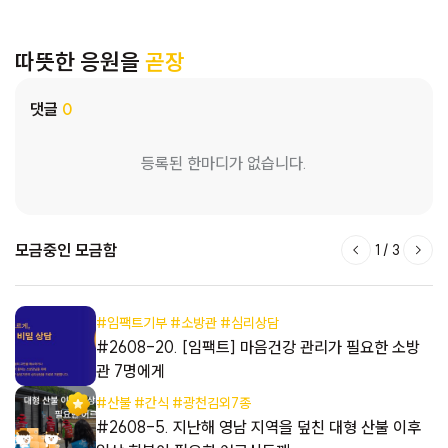
따뜻한 응원을
곧장
댓글
0
등록된 한마디가 없습니다.
모금중인 모금함
1
/
3
#임팩트기부 #소방관 #심리상담
들
#2608-20. [임팩트] 마음건강 관리가 필요한 소방
관 7명에게
#산불 #간식 #광천김외7종
들
#2608-5. 지난해 영남 지역을 덮친 대형 산불 이후