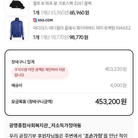
퀼트 Ⅲ 하프 문 크로스백 3261 블랙
1개
(개당 65,960원)
65,960 원
아디다스 아디컬러 클래식 파이어버드 져지 트랙탑 IN4682
1개
(개당 98,770원)
98,770 원
장바구니 합계
453,230 원
※100원 미만 금액은 재단에서 지원
합니다.
4,000 원
배송비
453,200 원
모금목표 (장바구니금액)
광명종합사회복지관_저소득가정아동
우리 곧장기부 후원자님들은 주변에서
‘조손가정’
을 만난 적이