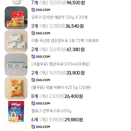
7개
(개당 13,500원)
94,500 원
오뚜기 진라면 매운맛 120g X 20개
3개
(개당 12,180원)
36,540 원
이롬 국산콩 검은콩두유 2종 72팩 기획세트
2개
(개당 33,690원)
67,380 원
[서울우유] 멸균우유(200ml24개입)
2개
(개당 16,900원)
33,800 원
[풀무원] 국물 떡볶이 423.5g (2인분)
8개
(개당 3,300원)
26,400 원
켈로그 콘푸로스트 600g
6개
(개당 4,980원)
29,880 원