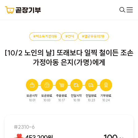
#저소득가정아동
#간식
#멸균우유외7종
[10/2 노인의 날] 또래보다 일찍 철이든 조손
가정아동 은지(가명)에게
모금시작
모금완료
주문완료
전달시작
전달완료
기부완료
완료된 모금입니다. 다음 모금에서 만나요!
10.01
10.03
10.17
10.18
10.23
10.24
#2310-6
453,200원