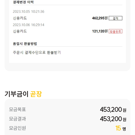
기부금이
곧장
453,200
모금목표
원
453,200
모금결과
원
15
모금인원
명