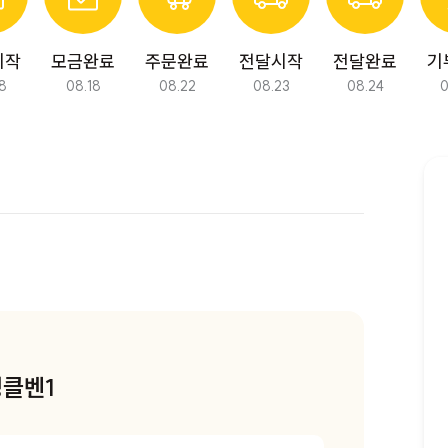
시작
모금완료
주문완료
전달시작
전달완료
기
8
08.18
08.22
08.23
08.24
0
다음 모금에서 만나요!
클벤1