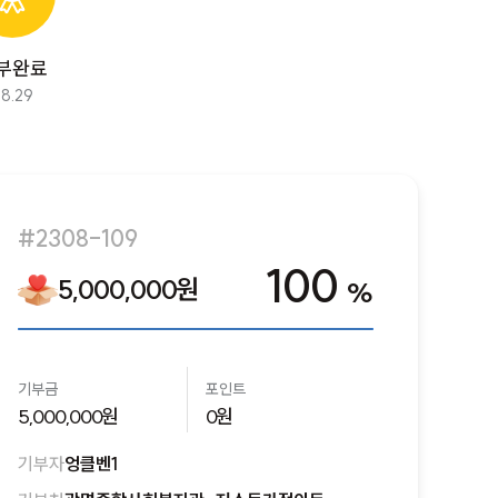
부완료
8.29
#2308-109
100
5,000,000원
%
기부금
포인트
5,000,000원
0원
기부자
엉클벤1