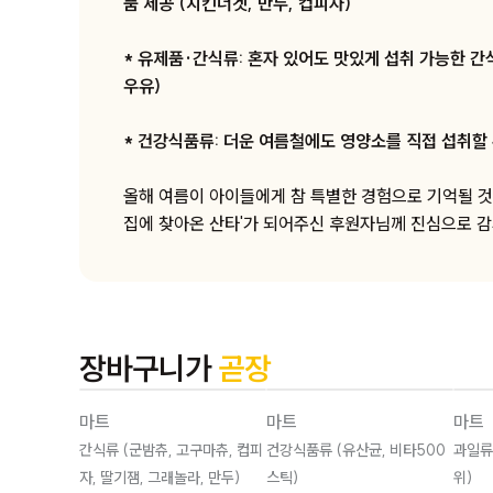
품 제공 (치킨너겟, 만두, 컵피자)
* 유제품·간식류: 혼자 있어도 맛있게 섭취 가능한 간
우유)
* 건강식품류: 더운 여름철에도 영양소를 직접 섭취할 
올해 여름이 아이들에게 참 특별한 경험으로 기억될 것 
집에 찾아온 산타'가 되어주신 후원자님께 진심으로 
장바구니가
곧장
마트
마트
마트
간식류 (군밤츄, 고구마츄, 컵피
건강식품류 (유산균, 비타500
과일류
자, 딸기잼, 그래놀라, 만두)
스틱)
위)