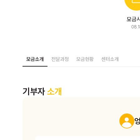
모금
08.1
완료된 모금입니다. 
모금소개
전달과정
모금현황
센터소개
기부자
소개
엉