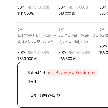
30개
(개당 37,050원)
30개
(개당 17,000원)
30
1,111,500 원
510,000 원
555,
마트
마트
마트
식사류 (햇반, 참치, 김자반, 스
야채류 및 샐러드 (샐러드, 반숙
유제품
팸, 밥이랑 야채랑, 치킨너겟)
란, 단호박, 양파, 감자)
30
30개
(개당 45,100원)
30개
(개당 15,550원)
156,
1,353,000 원
466,500 원
장바구니 합계
※100원 미만 금액은 재단에서 지원합니다.
배송비
모금목표 (장바구니금액)