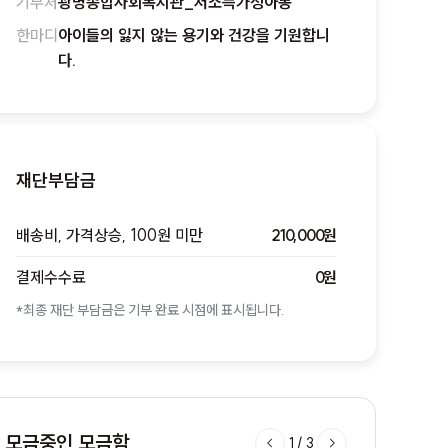
기부처
광명종합사회복지관_저소득가정아동
한마디
아이들의 잃지 않는 용기와 건강을 기원합니
다.
재단부담금
배송비, 가격상승, 100원 미만
210,000원
결제수수료
0원
*최종 재단 부담금은 기부 완료 시점에 표시됩니다.
모금중인 모금함
1
/
3