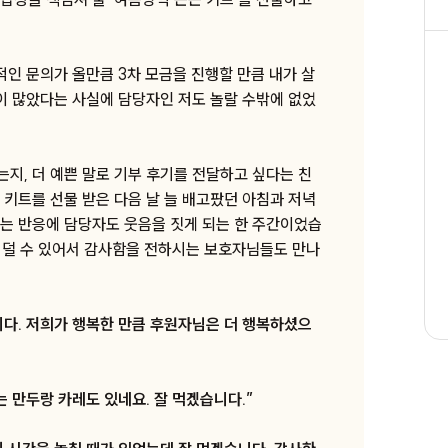
#보육원 #생활 #반바지외7종
적인 문의가 올만큼 3차 모금을 진행할 만큼 내가 살
#2608-18. 요리사라는 꿈을 갖게 되어
이 많았다는 사실에 담당자인 저도 놀랄 수밖에 없었
자립을 위해 노력하고 있는 자립준비청년
민엽(가명)에게
#그룹홈 #간식 #통가래떡외7종
지, 더 예쁜 말로 기부 후기를 전달하고 싶다는 친
#2608-19. 서울시 송파구 봄채 아이들 4
 키트를 선물 받은 다음 날 늘 배고팠던 아침과 저녁
명에게
는 반응에 담당자도 웃음을 짓게 되는 한 주간이었습
은 덜 수 있어서 감사함을 전하시는 보호자님들도 만나
#지역아동센터 #간식 #복숭아외7종
#2608-21. 대전시 유성구 금성지역아동
센터 아이들 29명에게
다. 저희가 행복한 만큼 후원자님은 더 행복하셨으
 만두랑 카레도 있네요. 잘 먹겠습니다.”