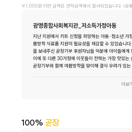
※1,000원 미만 금액은 견적금액에서 절사되었습니다. (유
광명종합사회복지관_저소득가정아동
지난 지원에서 키트 신청을 희망하는 아동·청소년 가정
름방학 식료품 지원의 필요성을 체감할 수 있었습니다.
을 보내주신 곧장기부 후원자님들 덕분에 아이들에게 
이에 또 다른 30가정에 이웃들이 전하는 가장 맛있는 선물을 전하고자
곧장기부와 함께 여름방학을 맞이해 결식 우려가 있는
사를 선물합니다. 본 복지관이 위치하는 광명시는 재개
트 거주자 간의 나타나는 빈부격차로 인한 지역갈등 또
더보
따라 또래 집단 사이에 계급화가 발생하고, 차별과 배
영향을 끼치고 있습니다.
요즘 시대에 밥 굶는 아이가 
있습니다. 높아만 지는 물가에 성인도 쉽게 사 먹기 어
후 친구들과 어울리지 못하게 하는 걸림돌이 되기도 합니
슨 체험활동을 같이 해 보면 좋을까?' 우리 아이들의 
100%
곧장
아이들의 방학이 찾아오면 한숨이 커지는 가정들이 있습니다. 저소득 아동·청소년의 경우 점