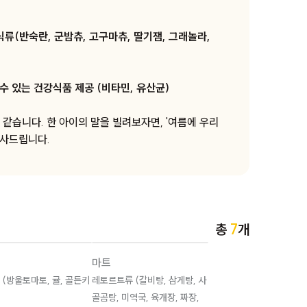
식류(반숙란, 군밤츄, 고구마츄, 딸기잼, 그래놀라,
수 있는 건강식품 제공 (비타민, 유산균)
같습니다. 한 아이의 말을 빌려보자면, '여름에 우리
감사드립니다.
총
7
개
마트
 (방울토마토, 귤, 골든키
레토르트류 (갈비탕, 삼게탕, 사
골곰탕, 미역국, 육개장, 짜장,