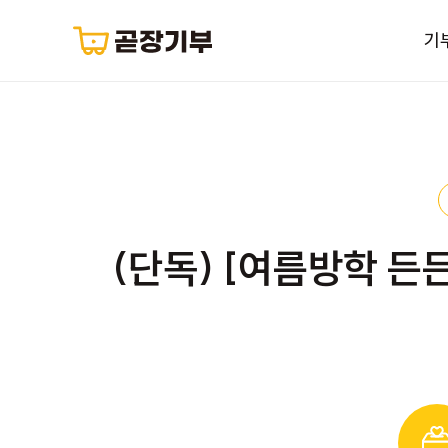
기
(단독) [여름방학 든