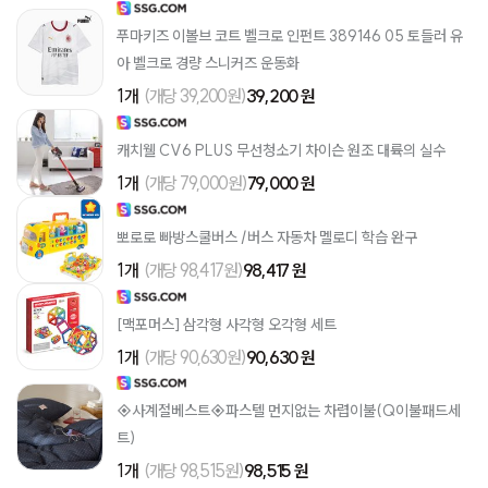
푸마키즈 이볼브 코트 벨크로 인펀트 389146 05 토들러 유
아 벨크로 경량 스니커즈 운동화
1개
(개당 39,200원)
39,200 원
캐치웰 CV6 PLUS 무선청소기 차이슨 원조 대륙의 실수
1개
(개당 79,000원)
79,000 원
뽀로로 빠방스쿨버스 /버스 자동차 멜로디 학습 완구
1개
(개당 98,417원)
98,417 원
[맥포머스] 삼각형 사각형 오각형 세트
1개
(개당 90,630원)
90,630 원
◈사계절베스트◈파스텔 먼지없는 차렵이불(Q이불패드세
트)
1개
(개당 98,515원)
98,515 원