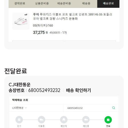
전달완료
CJ대한통운
송장번호
: 680052493232
배송 확인하기