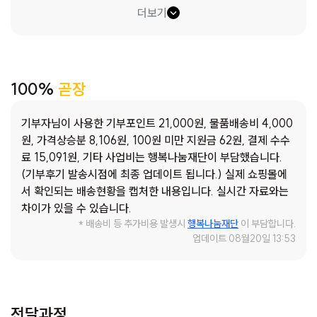
재산이라고는 50만 원이 전부였기에 사는 것이 고난이었지만,
더보기
사정을 아는 집주인께서 지하에 아이와 제가 살 수 있는 둘 만
의 공간을 만들어 주었기에 버틸 수 있었습니다. 하지만 경제적
으로 아이를 키울 돈이 없었습니다. 그래서 낮에는 아이를 지인
에게 맡겨 두고 그 시간만큼은 주어진 어떤 일이라도 하며 돈을
100%
곧장
벌었습니다. 열심히 하였기에 아이를 잘 돌봤다고 생각했는데
저의 손길이 부족했던 건지 아이는 발달 지연이라는 판정을 받
기부자님이 사용한 기부포인트 21,000원, 물품배송비 4,000
게 되었고 그때는 정말 마음이 괴로웠습니다. 잘 키우고 싶었는
원, 가격상승분 8,106원, 100원 미만 지원금 62원, 결제 수수
데 저의 잘못인 것 같았습니다. 그러던 사이 다니던 회사에 불
료 15,091원, 기타 사업비는 행복나눔재단이 부담했습니다.
이 나 퇴사를 하게 되었습니다. 경제적으로 더욱 힘들어지면서
(기부후기 발송시점에 최종 업데이트 됩니다.) 실제 쇼핑몰에
집세도 밀리게 되었고 아이에게 미안한 마음만 남게 되었습니
서 확인되는 배송현황을 캡처한 내용입니다. 실시간 자료와는
다. 주변에 도와주시는 분들이 있어 도움을 받고는 있지만 아이
차이가 있을 수 있습니다.
가 아직 어려 아픈 곳도 많고 옷과 신발도 금방 작아집니다. 아
* 배송비 등 추가비용 발생시
행복나눔재단
이 부담합니다.
빠의 몫까지 모자라지 않게 채워 주고 싶었는데 그럴 수 없을
업데이트 08월20일 13:53
때마다 스스로 무너지는 심정입니다. 우리 아이가 건강하게 자
라줬으면 하는 마음에 아이에게 필요한 물품을 담아봤습니다.
신월종합사회복지관 says: 박미연(가명)님은 딸에 관해서 만
큼은 적극적으로 참여하며 잘 키우기 위해 노력합니다. 딸 미진
전달과정