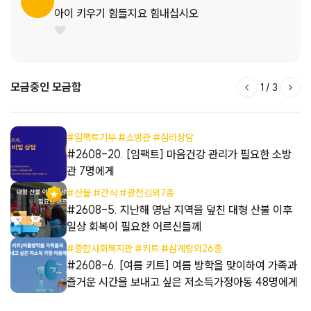
아이 키우기 힘들지요 힘내십시오
모금중인 모금함
1
/
3
#임팩트기부 #소방관 #심리상담
해
#2608-20. [임팩트] 마음건강 관리가 필요한 소방
관 7명에게
#산불 #간식 #광천김외7종
#2608-5. 지난해 영남 지역을 덮친 대형 산불 이후
일상 회복이 필요한 어르신들께
#종합사회복지관 #키트 #삼계탕외26종
들
#2608-6. [여름 키트] 여름 방학을 맞이하여 가족과
즐거운 시간을 보내고 싶은 저소득가정아동 48명에게