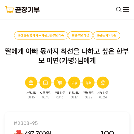
#신월종합사회복지관_한부모가족
#한부모가정
#운동화외5종
딸에게 아빠 몫까지 최선을 다하고 싶은 한부
모 미연(가명)님에게
모금시작
모금완료
주문완료
전달시작
전달완료
기부완료
완료된 모금입니다. 다음 모금에서 만나요!
08.15
08.15
08.16
08.17
08.22
08.24
#2308-95
487,700원