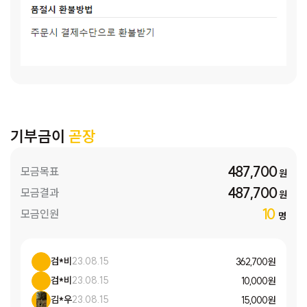
기부금이
곧장
487,700
모금목표
원
487,700
모금결과
원
10
모금인원
명
검*비
23.08.15
362,700 원
검*비
23.08.15
10,000 원
김*우
23.08.15
15,000 원