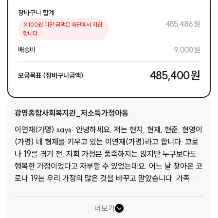
장바구니 합계
485,486 원
※100원 미만 금액은 재단에서 지원
합니다.
9,000 원
배송비
485,400 원
모금목표 (장바구니금액)
광명종합사회복지관_저소득가정아동
이연재(가명) says: 안녕하세요, 저는 현지, 현재, 현준, 현영이
(가명) 네 형제를 키우고 있는 이연재(가명)라고 합니다. 코로
나 19를 겪기 전, 저희 가정은 풍족하지는 않지만 누구보다도
행복한 가정이었다고 자부할 수 있었는데요. 어느 날 찾아온 코
로나 19는 우리 가정의 많은 것을 바꾸고 말았습니다. 가족 구
성원이 많다 보니, 이곳저곳에서 번갈아 가며 코로나 19에 감염
되었고 이는 오랜 시간 여섯 식구를 고립되게 만들었습니다. 주
더보기
변의 도움을 청할 친구도, 지인도 없다 보니 어디 하나 의지할