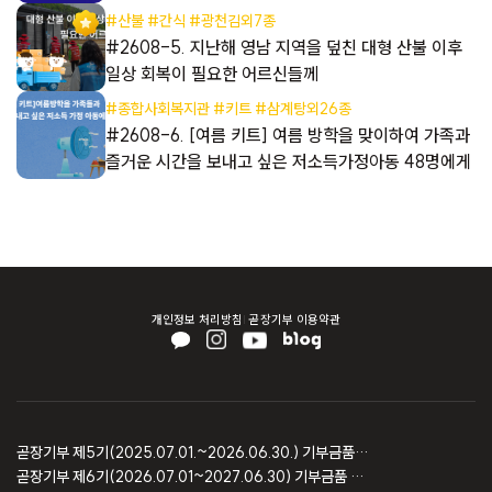
#산불 #간식 #광천김외7종
#2608-5. 지난해 영남 지역을 덮친 대형 산불 이후
일상 회복이 필요한 어르신들께
#종합사회복지관 #키트 #삼계탕외26종
들
#2608-6. [여름 키트] 여름 방학을 맞이하여 가족과
즐거운 시간을 보내고 싶은 저소득가정아동 48명에게
개인정보 처리방침
곧장기부 이용약관
곧장기부 제5기(2025.07.01.~2026.06.30.) 기부금품 모집결과 보고
곧장기부 제6기(2026.07.01~2027.06.30) 기부금품 모집등록 보고