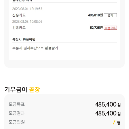
기부금이
곧장
485,400
모금목표
원
485,400
모금결과
원
7
모금인원
명