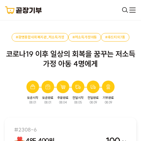
#광명종합사회복지관_저소득가정
#저소득가정아동
#후드티외7종
코로나19 이후 일상의 회복을 꿈꾸는 저소득
가정 아동 4명에게
모금시작
모금완료
주문완료
전달시작
전달완료
기부완료
완료된 모금입니다. 다음 모금에서 만나요!
08.01
08.01
08.04
08.05
08.09
08.09
#2308-6
485,400원