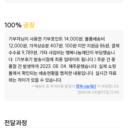
곳이 없었습니다. 네 아이가 학교도 제대로 등교하지 못하고,
사춘기를 맞이한 아이들의 예민함은 극도로 심해졌고 집 안에
서의 갈등도 커져만 갔습니다. 그러던 중, 현재에게 예상치 못
100%
곧장
한 어려움이 생겼는데요, 아이들이 많고 경제적으로 풍족한 편
이 아니었던 터라 아이가 초등학교에서 중학교로 진학할 무렵
기부자님이 사용한 기부포인트 14,000원, 물품배송비
때를 맞춰 사주지 못한 핸드폰이 화근이었습니다. 방학과 코로
12,000원, 가격상승분 407원, 100원 미만 지원금 86원, 결제
나 19 등교 공백을 지나며, 그 사이 다른 아이들은 또래 친구들
수수료 9,789원, 기타 사업비는 행복나눔재단이 부담했습니
을 만나 각자 그룹을 형성하고 있었고, 어느 그룹에도 끼지 못
다. (기부후기 발송시점에 최종 업데이트 됩니다.) 주문 건 중
한 현재는 그대로 학교에서 따돌림을 당했다고 합니다. 저희 가
품절 건 발생하여 2023. 08. 04. 재주문했습니다. 실제 쇼핑
족은 그 사실을 알지 못한 채 2년이란 시간이 흘렀고, 지나간
몰에서 확인되는 배송현황을 캡처한 내용입니다. 실시간 자료
시간은 그대로 현재에게 상처가 되어 남아 있습니다. 현재는 학
와는 차이가 있을 수 있습니다.
교를 다니기도 어려워하고, 집 밖은커녕 자신의 방 밖으로 나오
* 배송비 등 추가비용 발생시
행복나눔재단
이 부담합니다.
기도 두려워합니다. 소아 정신과에 다니며 잠시 약을 먹기도 했
업데이트 08월09일 12:46
지만, 감당치 못할 약값에 1개월 만에 중단할 수밖에 없었습니
다. 남편의 외벌이로 여섯 가족이 생활하기는 어려워 정부의 지
원을 받아볼까 기대하는 마음으로 찾아갔지만, 단 몇백 원의 차
이가 발목을 잡았습니다. 이제는 코로나 19가 지나 모두의 일상
전달과정
이 회복된다고 하던데, 우리 가족의 상황도 조금 더 나아질 수