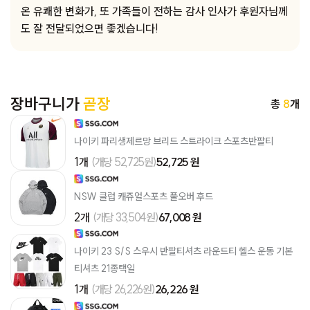
온 유쾌한 변화가, 또 가족들이 전하는 감사 인사가 후원자님께
도 잘 전달되었으면 좋겠습니다!
장바구니가
곧장
총
8
개
나이키 파리생제르망 브리드 스트라이크 스포츠반팔티
1개
(개당 52,725원)
52,725 원
NSW 클럽 캐쥬얼스포츠 풀오버 후드
2개
(개당 33,504원)
67,008 원
나이키 23 S/S 스우시 반팔티셔츠 라운드티 헬스 운동 기본
티셔츠 21종택일
1개
(개당 26,226원)
26,226 원