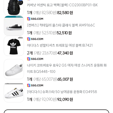
커버낫 어센틱 로고 백팩(블랙) CO2300BP01-BK
1개
(개당 82,580원)
82,580 원
[컨버스] 척테일러 올스타 클래식 블랙 AM9166C
1개
(개당 52,510원)
52,510 원
아디다스 반팔티셔츠 트레포일 여성 블랙 IB7421
2개
(개당 23,670원)
47,340 원
나이키 코트버로우 로우2 GS 여자 여성 스니커즈 운동화 화
이트 BQ5448-100
1개
(개당 65,007원)
65,007 원
[아디다스] 슈퍼스타 50 남여공용 운동화 EG4958
1개
(개당 92,090원)
92,090 원