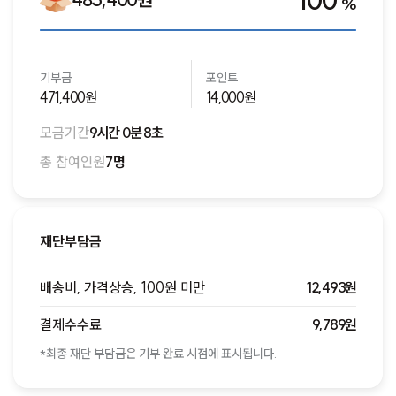
100
%
기부금
포인트
471,400원
14,000원
모금기간
9시간 0분 8초
총 참여인원
7명
재단부담금
배송비, 가격상승, 100원 미만
12,493원
결제수수료
9,789원
*최종 재단 부담금은 기부 완료 시점에 표시됩니다.