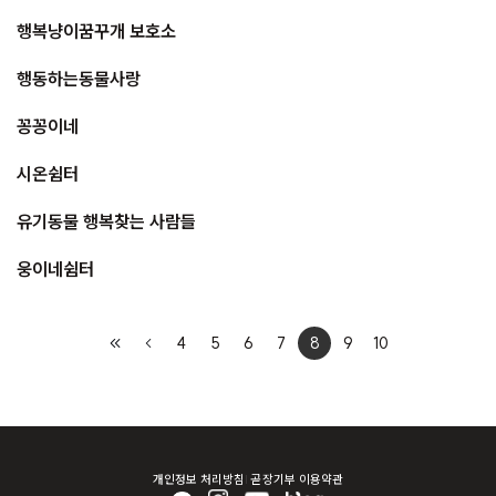
행복냥이꿈꾸개 보호소
행동하는동물사랑
꽁꽁이네
시온쉼터
유기동물 행복찾는 사람들
웅이네쉼터
4
5
6
7
8
9
10
개인정보 처리방침
곧장기부 이용약관