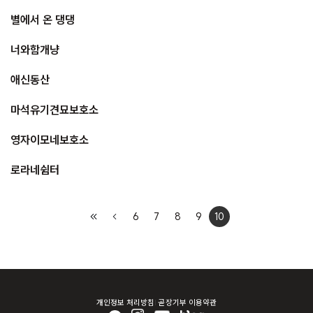
별에서 온 댕댕
너와함개냥
애신동산
마석유기견묘보호소
영자이모네보호소
로라네쉼터
6
7
8
9
10
개인정보 처리방침
곧장기부 이용약관