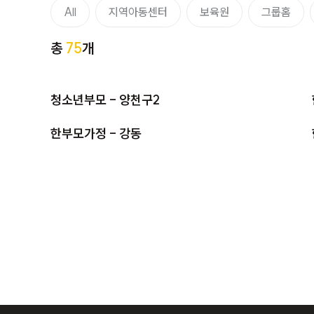
All
지역아동센터
보육원
그룹홈
총
75
개
청소년부모 - 양천구2
한부모가정 - 강동