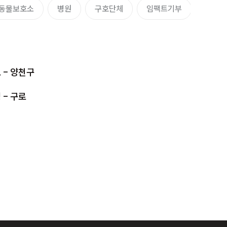
동물보호소
병원
구호단체
임팩트기부
임팩트
 - 양천구
- 구로