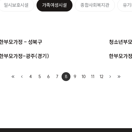
일시보호시설
가족여성시설
종합사회복지관
유기
한부모가정 - 성북구
청소년부모
한부모가정-광주(경기)
한부모가정 
4
5
6
7
8
9
10
11
12