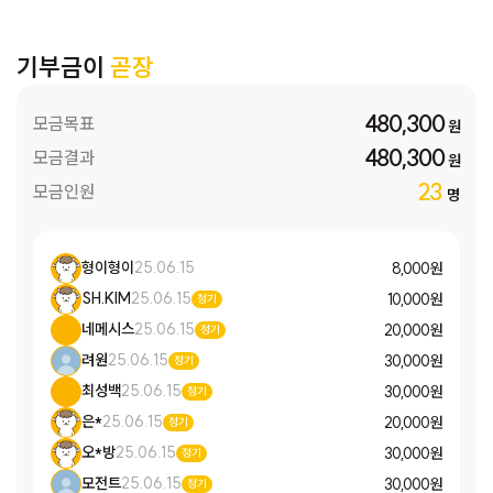
기부금이
곧장
480,300
모금목표
원
480,300
모금결과
원
23
모금인원
명
형이형이
25.06.15
8,000 원
SH.KIM
25.06.15
10,000 원
정기
네메시스
25.06.15
20,000 원
정기
려원
25.06.15
30,000 원
정기
최성백
25.06.15
30,000 원
정기
은*
25.06.15
20,000 원
정기
오*방
25.06.15
30,000 원
정기
모전트
25.06.15
30,000 원
정기