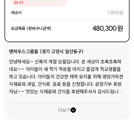
합니다.
7,800 원
배송비
480,300 원
모금목표 (장바구니금액)
앤하우스그룹홈 (경기 고양시 일산동구)
안녕하세요~ 신록의 계절 오월입니다. 온 세상이 초록초록하
네요~~ 아이들이 새 학기 적응을 마치고 즐겁게 학교생활을
하고 있습니다. 아이들의 건강한 체력 유지를 위해 영양가득한
식재료와 과일, 간식류, 음료 등을 신청합니다. 곧장기부 후원
자님~~ 맛있는 식재료와 간식을 후원해주셔서 감사드립니다.
항상 건강하시고요~ 행복하시길 두 손 모아 기도드립니다. 잘
부탁합니다. 감사합니다! 좋은 하루 되세요. 1. 삼겹살 : 아이들
더보기
이 가장 좋아하는 삼겹살은 영양 만점 식재료입니다.. 먹어도
먹어도 질리지 않는다는 삼겹살 파티로 가족의 화목도 도모하
며 맛있게 먹고 싶습니다. 2. 등심 : 입에서 살살 녹는 등심구이