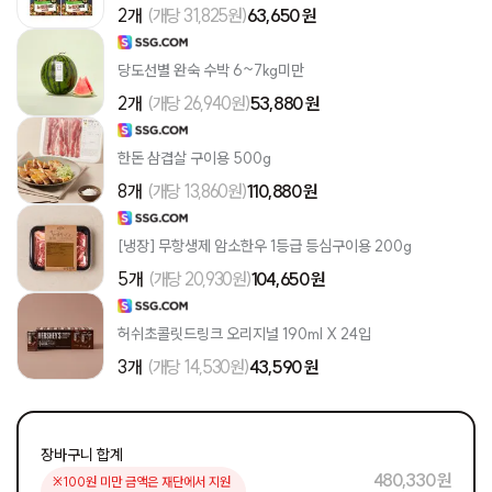
2개
(개당 31,825원)
63,650 원
당도선별 완숙 수박 6~7kg미만
2개
(개당 26,940원)
53,880 원
한돈 삼겹살 구이용 500g
8개
(개당 13,860원)
110,880 원
[냉장] 무항생제 암소한우 1등급 등심구이용 200g
5개
(개당 20,930원)
104,650 원
허쉬초콜릿드링크 오리지널 190ml X 24입
3개
(개당 14,530원)
43,590 원
장바구니 합계
480,330 원
※100원 미만 금액은 재단에서 지원