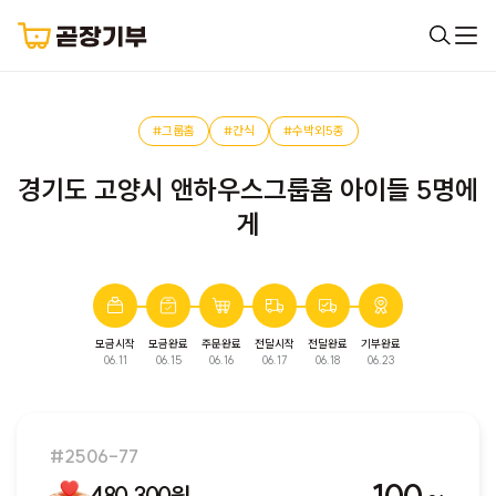
#그룹홈
#간식
#수박외5종
경기도 고양시 앤하우스그룹홈 아이들 5명에
게
모금시작
모금완료
주문완료
전달시작
전달완료
기부완료
완료된 모금입니다. 다음 모금에서 만나요!
06.11
06.15
06.16
06.17
06.18
06.23
#2506-77
480,300원