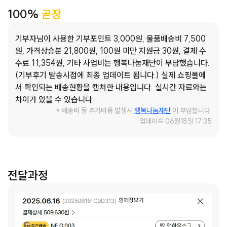
를 먹으며 건강한 체력을 유지하려고 합니다. 3. 수박 : 시원한
100%
곧장
수박을 먹으며 갈증을 해소하고싶습니다. 학교 갔다가 집에 와
서 먹는 수박은 꿀맛 그 자체입니다. 수박을 원 없이 먹고 수분
기부자님이 사용한 기부포인트 3,000원, 물품배송비 7,500
발란스를 유지하려고 합니다. 4. 치킨 스테이크 : 간식 중 왕은
원, 가격상승분 21,800원, 100원 미만 지원금 30원, 결제 수
당연히 치킨이죠~ 에어프라이에 데워 먹는 치킨은 냄새부터
수료 11,354원, 기타 사업비는 행복나눔재단이 부담했습니다.
침샘을 자극한답니다. 5. 피자 : 출출할 때 먹으면 제맛인 피자
(기부후기 발송시점에 최종 업데이트 됩니다.) 실제 쇼핑몰에
~~ 간식 타임에 빠져서는 안 되는 간식입니다.맛있는 피자를
서 확인되는 배송현황을 캡처한 내용입니다. 실시간 자료와는
먹고 건강하게 자라고 싶습니다. 6. 허쉬 초코 드링크 : 간식과
차이가 있을 수 있습니다.
함께 마시는 허쉬 초콜릿 드링크~~ 달콤함에 스트레스가 확
* 배송비 등 추가비용 발생시
행복나눔재단
이 부담합니다.
날아간답니다.
업데이트 06월18일 17:35
전달과정