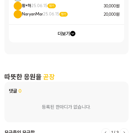
황*하
25.06.15
30,000 원
정기
NaryanMar
25.06.15
20,000 원
정기
더보기
따뜻한 응원을
곧장
댓글
0
등록된 한마디가 없습니다.
모금중인 모금함
1
/
3