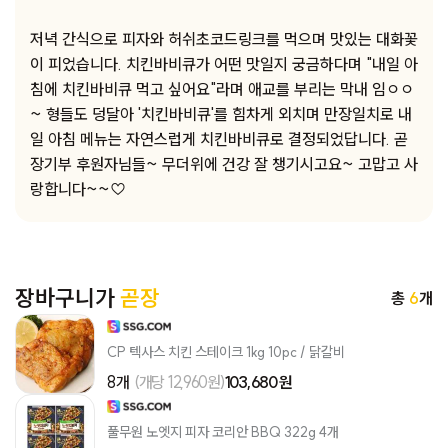
저녁 간식으로 피자와 허쉬초코드링크를 먹으며 맛있는 대화꽃
이 피었습니다. 치킨바비큐가 어떤 맛일지 궁금하다며 "내일 아
침에 치킨바비큐 먹고 싶어요"라며 애교를 부리는 막내 임ㅇㅇ
~ 형들도 덩달아 '치킨바비큐'를 힘차게 외치며 만장일치로 내
일 아침 메뉴는 자연스럽게 치킨바비큐로 결정되었답니다. 곧
장기부 후원자님들~ 무더위에 건강 잘 챙기시고요~ 고맙고 사
랑합니다~~♡
장바구니가
곧장
총
6
개
CP 텍사스 치킨 스테이크 1kg 10pc / 닭갈비
8개
(개당 12,960원)
103,680 원
풀무원 노엣지 피자 코리안 BBQ 322g 4개