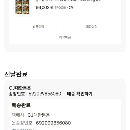
전달완료
CJ대한통운
송장번호
: 692099856080
배송 확인하기